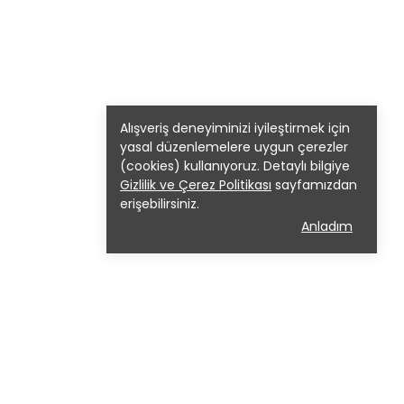
Alışveriş deneyiminizi iyileştirmek için
yasal düzenlemelere uygun çerezler
(cookies) kullanıyoruz. Detaylı bilgiye
Gizlilik ve Çerez Politikası
sayfamızdan
erişebilirsiniz.
Anladım