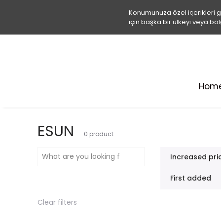
Konumunuza özel içerikleri 
için başka bir ülkeyi veya böl
Hom
ESUN
0
product
Increased pri
First added
Clear filters