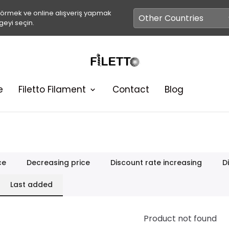
görmek ve online alışveriş yapmak
geyi seçin.
e
Filetto Filament
Contact
Blog
ce
Decreasing price
Discount rate increasing
D
Last added
Product not found