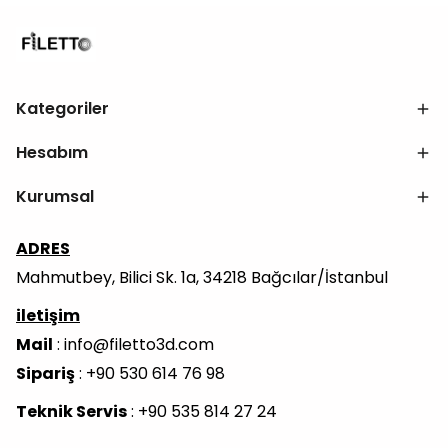
Kategoriler
Hesabım
Kurumsal
ADRES
Mahmutbey, Bilici Sk. 1a, 34218 Bağcılar/İstanbul
iletişim
Mail
:
info@filetto3d.com
Sipariş
: +90 530 614 76 98
Teknik Servis
: +90 535 814 27 24