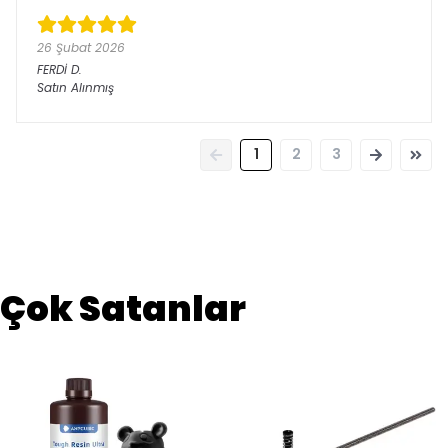
26 Şubat 2026
FERDİ
D.
Satın Alınmış
1
2
3
Çok Satanlar