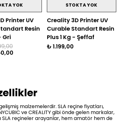
OKTA YOK
STOKTA YOK
3D Printer UV
Creality 3D Printer UV
Standart Resin
Curable Standart Resin
- Gri
Plus 1 Kg - Şeffaf
199,00
₺ 1.199,00
50,00
ellikler
elişmiş malzemelerdir. SLA reçine fiyatları,
. ANYCUBIC ve CREALITY gibi önde gelen markalar,
yatlı SLA reçineler arayanlar, hem amatör hem de