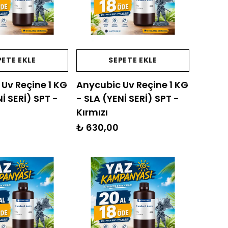
PETE EKLE
SEPETE EKLE
Uv Reçine 1 KG
Anycubic Uv Reçine 1 KG
İ SERİ) SPT -
- SLA (YENİ SERİ) SPT -
Kırmızı
₺ 630,00