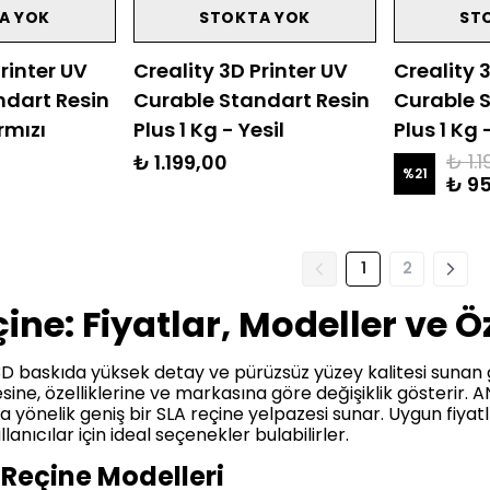
A YOK
STOKTA YOK
ST
rinter UV
Creality 3D Printer UV
Creality 
ndart Resin
Curable Standart Resin
Curable 
ırmızı
Plus 1 Kg - Yesil
Plus 1 Kg 
₺ 1.
₺ 1.199,00
%
21
₺ 9
1
2
ine: Fiyatlar, Modeller ve Öz
3D baskıda yüksek detay ve pürüzsüz yüzey kalitesi sunan g
esine, özelliklerine ve markasına göre değişiklik gösterir
ara yönelik geniş bir SLA reçine yelpazesi sunar. Uygun fi
anıcılar için ideal seçenekler bulabilirler.
A Reçine Modelleri