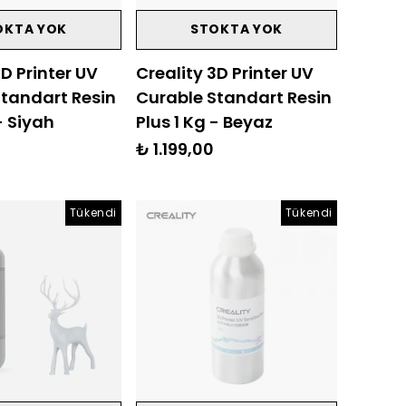
OKTA YOK
STOKTA YOK
3D Printer UV
Creality 3D Printer UV
Standart Resin
Curable Standart Resin
- Siyah
Plus 1 Kg - Beyaz
₺ 1.199,00
Tükendi
Tükendi