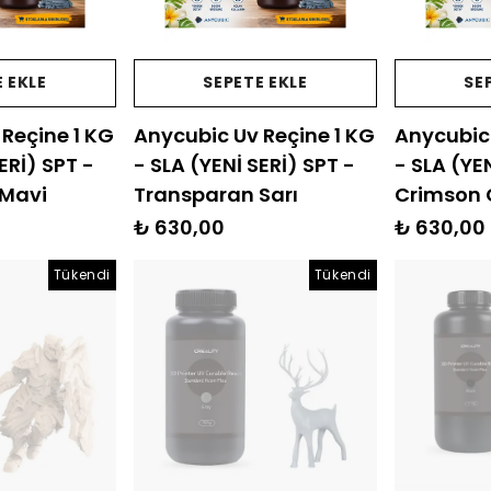
 EKLE
SEPETE EKLE
SE
Reçine 1 KG
Anycubic Uv Reçine 1 KG
Anycubic 
ERİ) SPT -
- SLA (YENİ SERİ) SPT -
- SLA (YEN
 Mavi
Transparan Sarı
Crimson 
₺ 630,00
₺ 630,00
Tükendi
Tükendi