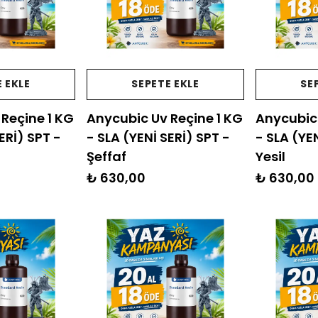
 EKLE
SEPETE EKLE
SE
Reçine 1 KG
Anycubic Uv Reçine 1 KG
Anycubic 
ERİ) SPT -
- SLA (YENİ SERİ) SPT -
- SLA (YEN
Şeffaf
Yesil
₺ 630,00
₺ 630,00