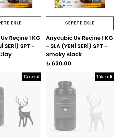
PETE EKLE
SEPETE EKLE
Uv Reçine 1 KG
Anycubic Uv Reçine 1 KG
İ SERİ) SPT -
- SLA (YENİ SERİ) SPT -
Clay
Smoky Black
₺ 630,00
Tükendi
Tükendi