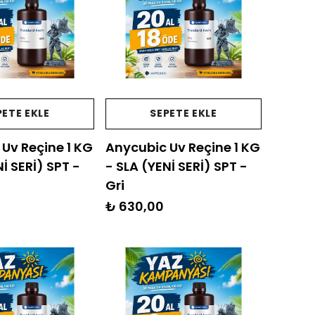
PETE EKLE
SEPETE EKLE
Uv Reçine 1 KG
Anycubic Uv Reçine 1 KG
İ SERİ) SPT -
- SLA (YENİ SERİ) SPT -
Gri
₺ 630,00