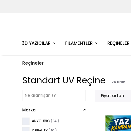
3D YAZICILAR
FİLAMENTLER
REÇİNELER
Reçineler
Standart UV Reçine
24
ürün
Fiyat artan
Marka
ANYCUBIC
( 14 )
CREALITY
( 10 )