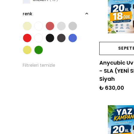
renk
SEPETE
Anycubic Uv 
Filtreleri temizle
- SLA (YENİ S
Siyah
₺ 630,00