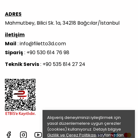
ADRES
Mahmutbey, Bilici Sk. 1a, 34218 Bağcılar/İstanbul
iletişim
Mail
:
info@filetto3d.com
Sipariş
: +90 530 614 76 98
Teknik Servis
: +90 535 814 27 24
Alışveriş deneyiminizi iyileştirmek için
yasal düzenlemelere uygun çerezler
(cookies) kullanıyoruz. Detaylı bilgiye
Gizlilik ve Çerez Politikası
sayfamızdan