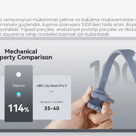
nceki versiyonunun mükemmel çekme ve bükülme mukavemetine d
formansını güçlendirir, kopma uzamasını %100'den fazla artırır. Bö
nıklıdır. Yapısal parçalar, endüstriyel prototip parçalar ve fikstü
dayanıma sahip modelleri basmak için kullanılabilir.