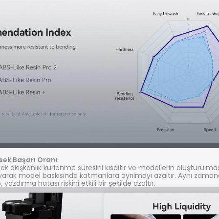
ksek Başarı Oranı
k akışkanlık kürlenme süresini kısaltır ve modellerin oluşturulmasın
layarak model baskısında katmanlara ayrılmayı azaltır. Aynı zama
yazdırma hatası riskini etkili bir şekilde azaltır.