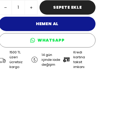
SEPETE EKLE
HEMEN AL
WHATSAPP
1500 TL
Kredi
14 gün
üzeri
kartına
içinde iade
ücretsiz
taksit
değişim
kargo
imkanı