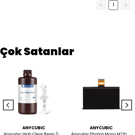
1
Çok Satanlar
ANYCUBIC
ANYCUBIC
Anycubic High Clear Resin (1 kg) - Anycubic Ultra Şeffaf Reçine
Anycubic Photon Mono M7 Pro / Mono M7 LCD Ekran