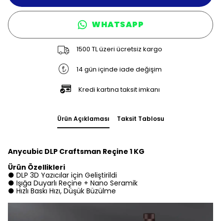
WHATSAPP
1500 TL üzeri ücretsiz kargo
14 gün içinde iade değişim
Kredi kartına taksit imkanı
Ürün Açıklaması
Taksit Tablosu
Anycubic DLP Craftsman Reçine 1 KG
Ürün Özellikleri
● DLP 3D Yazıcılar için Geliştirildi
● Işığa Duyarlı Reçine + Nano Seramik
● Hızlı Baskı Hızı, Düşük Büzülme