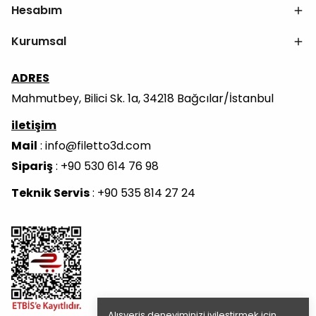
Hesabım
Kurumsal
ADRES
Mahmutbey, Bilici Sk. 1a, 34218 Bağcılar/İstanbul
iletişim
Mail
:
info@filetto3d.com
Sipariş
: +90 530 614 76 98
Teknik Servis
: +90 535 814 27 24
Alışveriş deneyiminizi iyileştirmek için