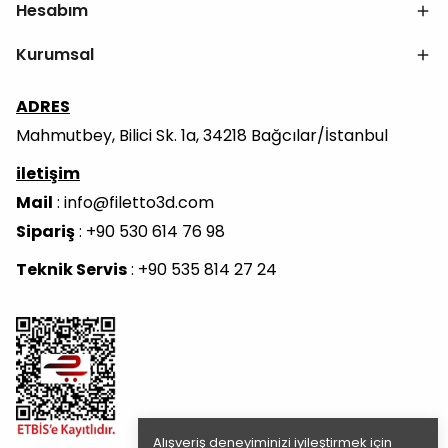
Hesabım
Kurumsal
ADRES
Mahmutbey, Bilici Sk. 1a, 34218 Bağcılar/İstanbul
iletişim
Mail
:
info@filetto3d.com
Sipariş
: +90 530 614 76 98
Teknik Servis
: +90 535 814 27 24
Alışveriş deneyiminizi iyileştirmek için