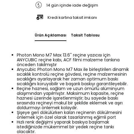
14 gün içinde iade değişim
Kredi kartına taksit imkanı
Ürün Açıklaması
Taksit Tablosu
Photon Mono M7 Max 13.6'' reçine yazıcısı için
ANYCUBIC reçine kabı, ACF filmi malzeme tankına
önceden takılmıştır
Anycubic Photon Mono M7 Max ile birleştirilen dinamik
sıcaklık kontrolü reçine gövdesi, reçine malzemesinin
sıcaklığını ayarlayarak her zaman optimum baskı
sıcaklığını koruyabilir ve başarılı baskıyı garantileyebilir.
Reçine haznesi, sağlam ve uzun ömürlü alüminyum
alaşımından yapılmıştır. Maksimum kapasite, reçine
haznesi üzerinde işaretlenmiştir; bu sayede baskı
sırasında reçineyi makul bir şekilde eklemek ve aşırı
doldurmayı önlemek kolaydır.
Şişeye geri dökülürken kalan reçinenin dökülmesini
önlemek için özel olarak tasarlanmış eğimli port
Hızlı renk değişimi yaparak baskıya başlamak
istediğinizde mükemmel bir yedek reçine tankı
olacaktır.