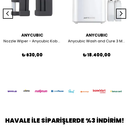
ANYCUBIC
ANYCUBIC
Nozzle Wiper - Anycubic Kobra S Series
Anycubic Wash and Cure 3 Max Yıkama ve Kürleme Makinesi
₺ 630,00
₺ 18.400,00
HAVALE İLE SİPARİŞLERDE %3 İNDİRİM!