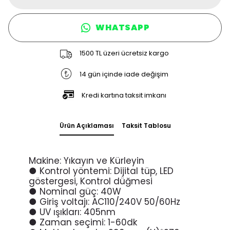
WHATSAPP
1500 TL üzeri ücretsiz kargo
14 gün içinde iade değişim
Kredi kartına taksit imkanı
Ürün Açıklaması
Taksit Tablosu
Makine: Yıkayın ve Kürleyin
● Kontrol yöntemi: Dijital tüp, LED
göstergesi, Kontrol düğmesi
● Nominal güç: 40W
● Giriş voltajı: AC110/240V 50/60Hz
● UV ışıkları: 405nm
● Zaman seçimi: 1-60dk