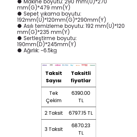
● Makine boyutu: 290 mm(U)*270
mm(G)*479 mm(Y)
● Sepet yıkama boyutu:
192mm(U)*120mm(G)*290mm(Y)
● Asılı temizleme boyutu: 192 mm(U)*120
mm(G)*235 mm(Y)
● Sertleştirme boyutu:
190mm(D)*245mm(Y)
● Ağırlık: ~6.5kg
Taksit
Taksitli
Sayısı
fiyatlar
Tek
6390.00
Çekim
TL
2 Taksit
6797.15 TL
6870.23
3 Taksit
TL