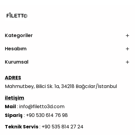
Kategoriler
Hesabım
Kurumsal
ADRES
Mahmutbey, Bilici Sk. 1a, 34218 Bağcılar/İstanbul
iletişim
Mail
:
info@filetto3d.com
Sipariş
: +90 530 614 76 98
Teknik Servis
: +90 535 814 27 24