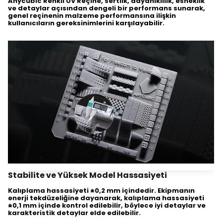
Anycubic Renkli UV Reçine, sertlik, dayanıklılık, esneklik
ve detaylar açısından dengeli bir performans sunarak,
genel reçinenin malzeme performansına ilişkin
kullanıcıların gereksinimlerini karşılayabilir.
Stabilite ve Yüksek Model Hassasiyeti
Kalıplama hassasiyeti ±0,2 mm içindedir. Ekipmanın
enerji tekdüzeliğine dayanarak, kalıplama hassasiyeti
±0,1 mm içinde kontrol edilebilir, böylece iyi detaylar ve
karakteristik detaylar elde edilebilir.