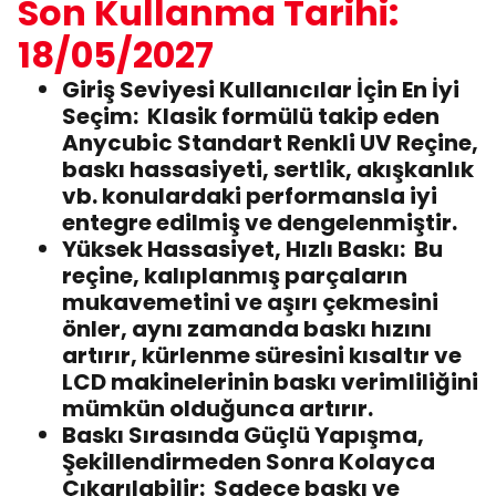
Son Kullanma Tarihi:
18/05/2027
Giriş Seviyesi Kullanıcılar İçin En İyi
Seçim:
Klasik formülü takip eden
Anycubic Standart Renkli UV Reçine,
baskı hassasiyeti, sertlik, akışkanlık
vb. konulardaki performansla iyi
entegre edilmiş ve dengelenmiştir.
Yüksek Hassasiyet, Hızlı Baskı:
Bu
reçine, kalıplanmış parçaların
mukavemetini ve aşırı çekmesini
önler, aynı zamanda baskı hızını
artırır, kürlenme süresini kısaltır ve
LCD makinelerinin baskı verimliliğini
mümkün olduğunca artırır.
Baskı Sırasında Güçlü Yapışma,
Şekillendirmeden Sonra Kolayca
Çıkarılabilir:
Sadece baskı ve