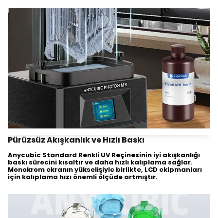
Pürüzsüz Akışkanlık ve Hızlı Baskı
Anycubic Standard Renkli UV Reçinesinin iyi akışkanlığı
baskı sürecini kısaltır ve daha hızlı kalıplama sağlar.
Monokrom ekranın yükselişiyle birlikte, LCD ekipmanları
için kalıplama hızı önemli ölçüde artmıştır.