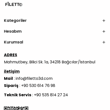
Kategoriler
Hesabım
Kurumsal
ADRES
Mahmutbey, Bilici Sk. 1a, 34218 Bağcılar/İstanbul
iletişim
Mail
:
info@filetto3d.com
Sipariş
: +90 530 614 76 98
Teknik Servis
: +90 535 814 27 24