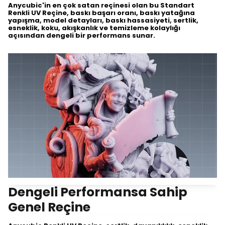
Anycubic'in en çok satan reçinesi olan bu Standart
Renkli UV Reçine, baskı başarı oranı, baskı yatağına
yapışma, model detayları, baskı hassasiyeti, sertlik,
esneklik, koku, akışkanlık ve temizleme kolaylığı
açısından dengeli bir performans sunar.
Dengeli Performansa Sahip
Genel Reçine