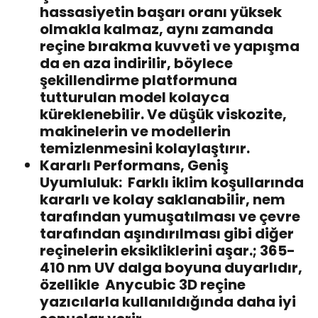
hassasiyetin başarı oranı yüksek
olmakla kalmaz, aynı zamanda
reçine bırakma kuvveti ve yapışma
da en aza indirilir, böylece
şekillendirme platformuna
tutturulan model kolayca
küreklenebilir. Ve düşük viskozite,
makinelerin ve modellerin
temizlenmesini kolaylaştırır.
Kararlı Performans, Geniş
Uyumluluk:
Farklı iklim koşullarında
kararlı ve kolay saklanabilir, nem
tarafından yumuşatılması ve çevre
tarafından aşındırılması gibi diğer
reçinelerin eksikliklerini aşar.; 365-
410 nm UV dalga boyuna duyarlıdır,
özellikle
Anycubic 3D reçine
yazıcılarla
kullanıldığında daha iyi