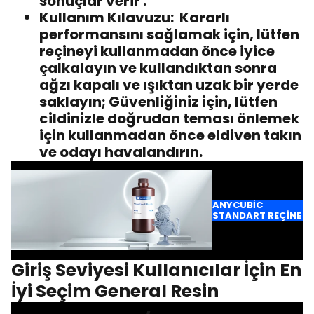
sonuçlar verir .
Kullanım Kılavuzu:
Kararlı
performansını sağlamak için, lütfen
reçineyi kullanmadan önce iyice
çalkalayın ve kullandıktan sonra
ağzı kapalı ve ışıktan uzak bir yerde
saklayın; Güvenliğiniz için, lütfen
cildinizle doğrudan teması önlemek
için kullanmadan önce eldiven takın
ve odayı havalandırın.
ANYCUBIC
STANDART REÇINE
Giriş Seviyesi Kullanıcılar İçin En
İyi Seçim General Resin