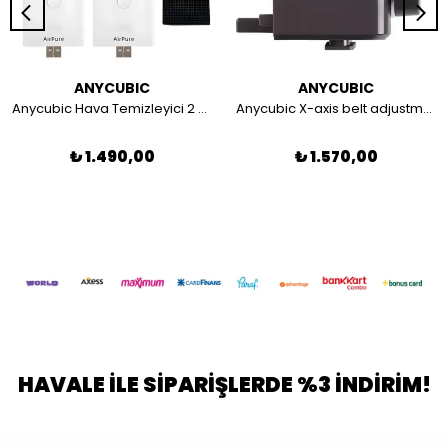
ANYCUBIC
ANYCUBIC
Anycubic Hava Temizleyici 2 Adet - Mono 4 Ultra / M7 / M7 Pro
Anycubic X-axis belt adjustment component
₺ 1.490,00
₺ 1.570,00
HAVALE İLE SİPARİŞLERDE %3 İNDİRİM!