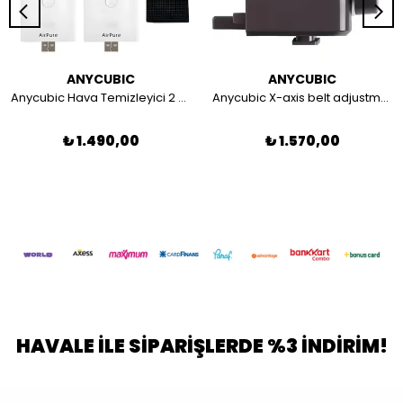
ANYCUBIC
ANYCUBIC
Anycubic Hava Temizleyici 2 Adet - Mono 4 Ultra / M7 / M7 Pro
Anycubic X-axis belt adjustment component
₺ 1.490,00
₺ 1.570,00
HAVALE İLE SİPARİŞLERDE %3 İNDİRİM!