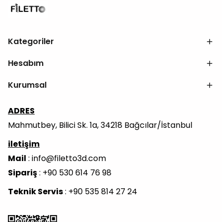
Kategoriler
Hesabım
Kurumsal
ADRES
Mahmutbey, Bilici Sk. 1a, 34218 Bağcılar/İstanbul
iletişim
Mail
:
info@filetto3d.com
Sipariş
: +90 530 614 76 98
Teknik Servis
: +90 535 814 27 24