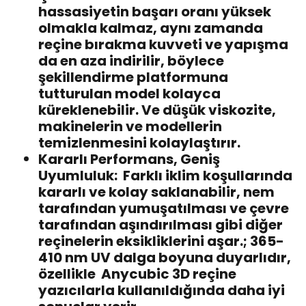
hassasiyetin başarı oranı yüksek
olmakla kalmaz, aynı zamanda
reçine bırakma kuvveti ve yapışma
da en aza indirilir, böylece
şekillendirme platformuna
tutturulan model kolayca
küreklenebilir. Ve düşük viskozite,
makinelerin ve modellerin
temizlenmesini kolaylaştırır.
Kararlı Performans, Geniş
Uyumluluk:
Farklı iklim koşullarında
kararlı ve kolay saklanabilir, nem
tarafından yumuşatılması ve çevre
tarafından aşındırılması gibi diğer
reçinelerin eksikliklerini aşar.; 365-
410 nm UV dalga boyuna duyarlıdır,
özellikle
Anycubic 3D reçine
yazıcılarla
kullanıldığında daha iyi