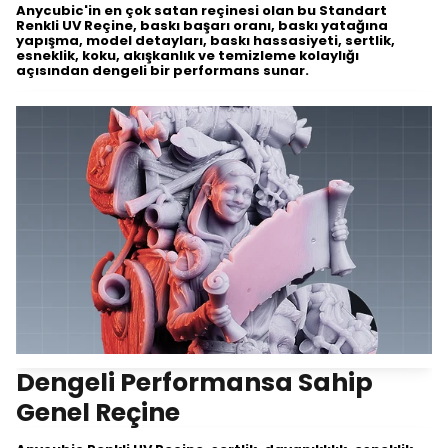
Anycubic'in en çok satan reçinesi olan bu Standart
Renkli UV Reçine, baskı başarı oranı, baskı yatağına
yapışma, model detayları, baskı hassasiyeti, sertlik,
esneklik, koku, akışkanlık ve temizleme kolaylığı
açısından dengeli bir performans sunar.
Dengeli Performansa Sahip
Genel Reçine