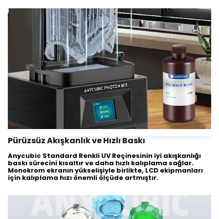
Pürüzsüz Akışkanlık ve Hızlı Baskı
Anycubic Standard Renkli UV Reçinesinin iyi akışkanlığı
baskı sürecini kısaltır ve daha hızlı kalıplama sağlar.
Monokrom ekranın yükselişiyle birlikte, LCD ekipmanları
için kalıplama hızı önemli ölçüde artmıştır.