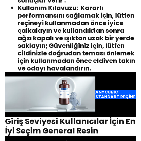
sonuçlar verir .
Kullanım Kılavuzu:
Kararlı
performansını sağlamak için, lütfen
reçineyi kullanmadan önce iyice
çalkalayın ve kullandıktan sonra
ağzı kapalı ve ışıktan uzak bir yerde
saklayın; Güvenliğiniz için, lütfen
cildinizle doğrudan teması önlemek
için kullanmadan önce eldiven takın
ve odayı havalandırın.
ANYCUBIC
STANDART REÇINE
Giriş Seviyesi Kullanıcılar İçin En
İyi Seçim General Resin