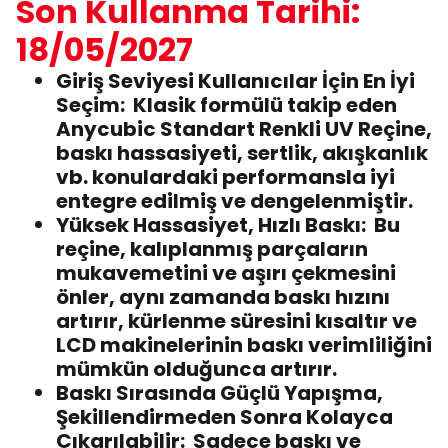
Son Kullanma Tarihi:
18/05/2027
Giriş Seviyesi Kullanıcılar İçin En İyi
Seçim:
Klasik formülü takip eden
Anycubic Standart Renkli UV Reçine,
baskı hassasiyeti, sertlik, akışkanlık
vb. konulardaki performansla iyi
entegre edilmiş ve dengelenmiştir.
Yüksek Hassasiyet, Hızlı Baskı:
Bu
reçine, kalıplanmış parçaların
mukavemetini ve aşırı çekmesini
önler, aynı zamanda baskı hızını
artırır, kürlenme süresini kısaltır ve
LCD makinelerinin baskı verimliliğini
mümkün olduğunca artırır.
Baskı Sırasında Güçlü Yapışma,
Şekillendirmeden Sonra Kolayca
Çıkarılabilir:
Sadece baskı ve