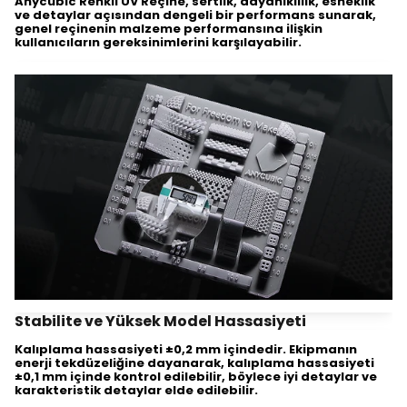
Anycubic Renkli UV Reçine, sertlik, dayanıklılık, esneklik
ve detaylar açısından dengeli bir performans sunarak,
genel reçinenin malzeme performansına ilişkin
kullanıcıların gereksinimlerini karşılayabilir.
Stabilite ve Yüksek Model Hassasiyeti
Kalıplama hassasiyeti ±0,2 mm içindedir. Ekipmanın
enerji tekdüzeliğine dayanarak, kalıplama hassasiyeti
±0,1 mm içinde kontrol edilebilir, böylece iyi detaylar ve
karakteristik detaylar elde edilebilir.