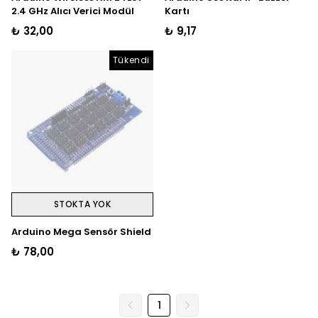
2.4 GHz Alıcı Verici Modül
Kartı
₺ 32,00
₺ 9,17
Tükendi
STOKTA YOK
Arduino Mega Sensör Shield
₺ 78,00
1