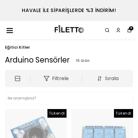
TEL : 0530 614 7698
0
Eğitici Kitler
Arduino Sensörler
15
ürün
Filtrele
Sırala
Tükendi
Tükendi