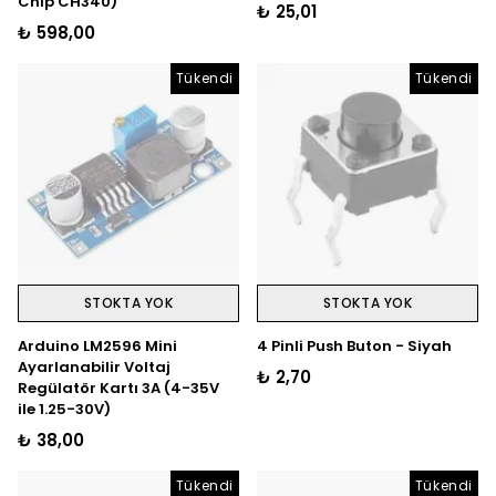
Chip CH340)
₺ 25,01
₺ 598,00
Tükendi
Tükendi
STOKTA YOK
STOKTA YOK
Arduino LM2596 Mini
4 Pinli Push Buton - Siyah
Ayarlanabilir Voltaj
₺ 2,70
Regülatör Kartı 3A (4-35V
ile 1.25-30V)
₺ 38,00
Tükendi
Tükendi