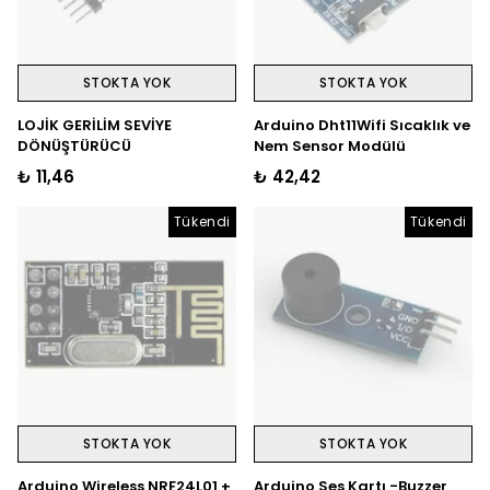
STOKTA YOK
STOKTA YOK
LOJİK GERİLİM SEVİYE
Arduino Dht11Wifi Sıcaklık ve
DÖNÜŞTÜRÜCÜ
Nem Sensor Modülü
₺ 11,46
₺ 42,42
Tükendi
Tükendi
STOKTA YOK
STOKTA YOK
Arduino Wireless NRF24L01 +
Arduino Ses Kartı -Buzzer