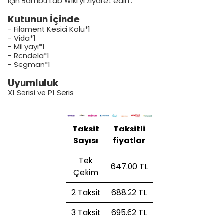
için
Bambu Lab Wiki'yi ziyaret
edin .
Kutunun İçinde
- Filament Kesici Kolu*1
- Vida*1
- Mil yayı*1
- Rondela*1
- Segman*1
Uyumluluk
X1 Serisi ve P1 Seris
Taksit
Taksitli
Sayısı
fiyatlar
Tek
647.00 TL
Çekim
2 Taksit
688.22 TL
3 Taksit
695.62 TL