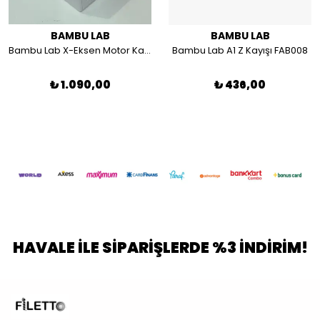
BAMBU LAB
BAMBU LAB
Bambu Lab X-Eksen Motor Kapağı A1 ile uyumlu FAC043 FAC043-N
Bambu Lab A1 Z Kayışı FAB008
₺ 1.090,00
₺ 436,00
HAVALE İLE SİPARİŞLERDE %3 İNDİRİM!