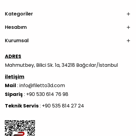
Kategoriler
Hesabım
Kurumsal
ADRES
Mahmutbey, Bilici Sk. 1a, 34218 Bağcılar/İstanbul
iletişim
Mail
:
info@filetto3d.com
Sipariş
: +90 530 614 76 98
Teknik Servis
: +90 535 814 27 24