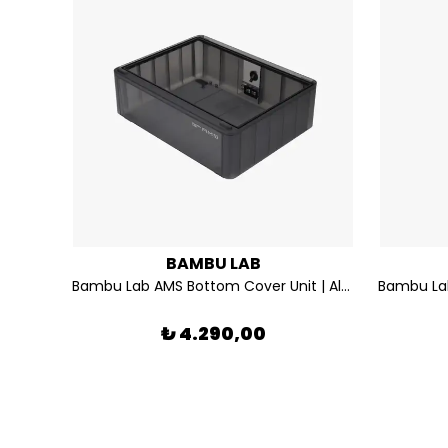
BAMBU LAB
Bambu Lab X1/P1 Serisi Katman Soğutma Fanı FAF001-G
Bambu Lab AMS Bottom Cover Unit | Alt Kapak Ünitesi - SAA001
₺ 4.290,00