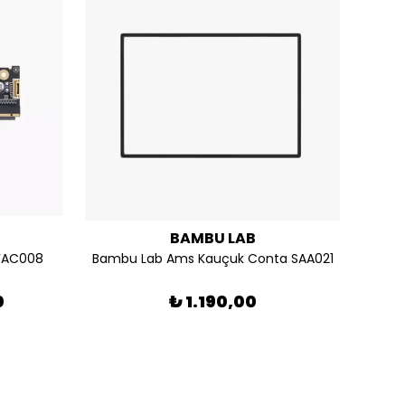
BAMBU LAB
 FAC008
Bambu Lab Ams Kauçuk Conta SAA021
0
₺ 1.190,00