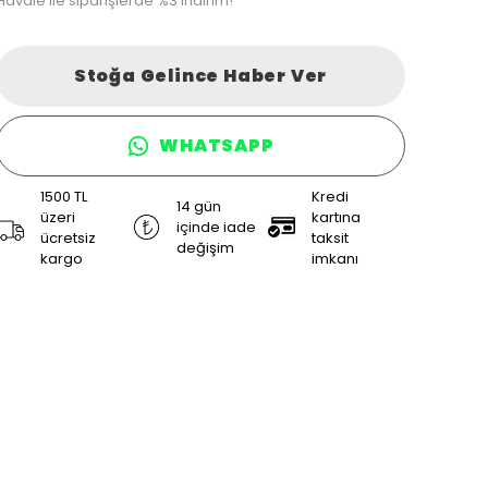
Havale ile siparişlerde %3 indirim!
Stoğa Gelince Haber Ver
WHATSAPP
1500 TL
Kredi
14 gün
üzeri
kartına
içinde iade
ücretsiz
taksit
değişim
kargo
imkanı