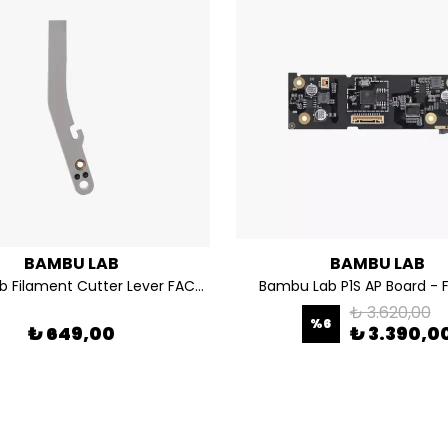
BAMBU LAB
BAMBU LAB
Bambu Lab Filament Cutter Lever FAC004-N
Bambu Lab P1S AP Board -
₺ 3.620,00
%
6
₺ 649,00
₺ 3.390,0