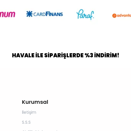
HAVALE İLE SİPARİŞLERDE %3 İNDİRİM!
Kurumsal
İletişim
S.S.S