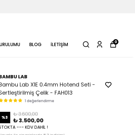
0
KURULUMU
BLOG
İLETİŞİM
BAMBU LAB
Bambu Lab X1E 0.4mm Hotend Seti -
Sertleştirilmiş Çelik - FAH013
1 değerlendirme
₺ 3.600,00
%
3
₺ 3.500,00
STOKTA --- KDV DAHİL !