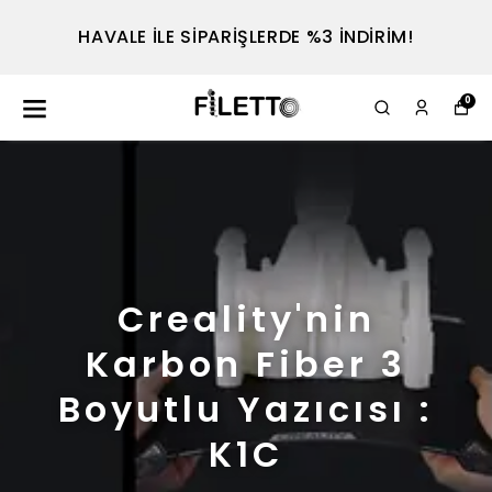
HAVALE İLE SİPARİŞLERDE %3 İNDİRİM!
0
Creality'nin
Karbon Fiber 3
Boyutlu Yazıcısı :
K1C