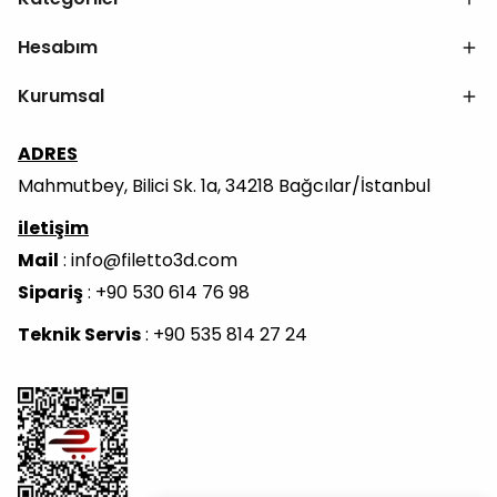
Hesabım
Kurumsal
ADRES
Mahmutbey, Bilici Sk. 1a, 34218 Bağcılar/İstanbul
iletişim
Mail
:
info@filetto3d.com
Sipariş
: +90 530 614 76 98
Teknik Servis
: +90 535 814 27 24