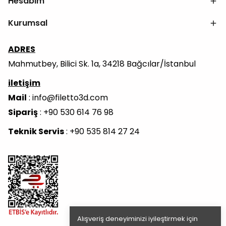
Hesabım
Kurumsal
ADRES
Mahmutbey, Bilici Sk. 1a, 34218 Bağcılar/İstanbul
iletişim
Mail
:
info@filetto3d.com
Sipariş
: +90 530 614 76 98
Teknik Servis
: +90 535 814 27 24
Alışveriş deneyiminizi iyileştirmek için