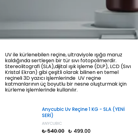
UV ile kürlenebilen reçine, ultraviyole ışığa maruz
kaldığında sertleşen bir tür sıvı fotopolimerdir.
Stereolitografi (SLA),dijital ışık işleme (DLP), LCD (Sıvı
Kristal Ekran) gibi çeşitli olarak bilinen en temel
reçineli 3D yazıcı işlemlerinde UV reçine
katmanlarının üç boyutlu bir nesne oluşturmak için
kürleme işlemlerinde kullanılır.
Anycubic Uv Reçine 1 KG - SLA (YENİ
SERİ)
ANYCUBIC
₺ 540.00
₺ 499.00