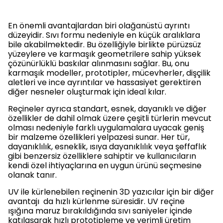
En önemli avantajlardan biri olağanüstü ayrıntı
düzeyidir. Sıvı formu nedeniyle en küçük aralıklara
bile akabilmektedir. Bu özelliğiyle birlikte pürüzsüz
yüzeylere ve karmaşık geometrilere sahip yüksek
çözünürlüklü baskılar alınmasını sağlar. Bu, onu
karmaşık modeller, prototipler, mücevherler, dişçilik
aletleri ve ince ayrıntılar ve hassasiyet gerektiren
diğer nesneler oluşturmak için ideal kılar.
Reçineler ayrıca standart, esnek, dayanıklı ve diğer
özellikler de dahil olmak üzere çeşitli türlerin mevcut
olması nedeniyle farklı uygulamalara uyacak geniş
bir malzeme özellikleri yelpazesi sunar. Her tür,
dayanıklılık, esneklik, ısıya dayanıklılık veya şeffaflık
gibi benzersiz özelliklere sahiptir ve kullanıcıların
kendi özel ihtiyaçlarına en uygun ürünü seçmesine
olanak tanır.
UV ile kürlenebilen reçinenin 3D yazıcılar için bir diğer
avantajı da hızlı kürlenme süresidir. UV reçine
ışığına maruz bırakıldığında sıvı saniyeler içinde
katılaşarak hızlı prototipleme ve verimli üretim