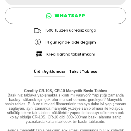
WHATSAPP
1500 TL üzeri ücretsiz kargo
14 gün içinde iade değişim
Kredi kartına taksit imkanı
Ürün Açıklaması
Taksit Tablosu
Creality CR-10S, CR-10 Manyetik Baskı Tablası
Baskınız tablaya yapışmakta sıkıntı mı yaşıyor? Yapıştığı zamanda
baskıyı sökmek için çok efor mu sarf etmeniz gerekiyor? Manyetik
baskı tablası PLA ve türevleri filamentlerin tablaya daha iyi yapışmasını
sağlayan, aynı zamanda manyetik yüzeye sahip olması ile kolayca
sökülüp tekrar takılabilen, bükülebilir yapısı ile baskıyı sökmenin çok
kolay olduğu CR-10S, CR-10 gibi 300x300mm baskı alanına sahip
yazıcılarda kullanılabilecek bir baskı tablasıdır.
Ayrıca manyetik tabla baskının sökülmesi konusunda büyük kolaylık