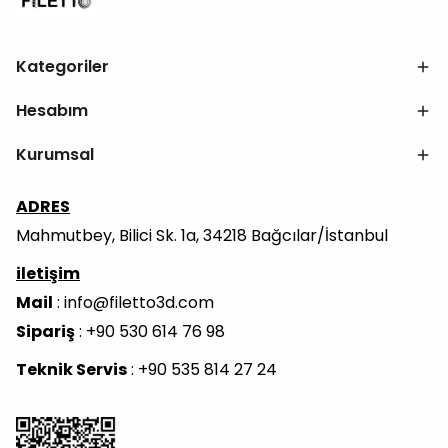
Kategoriler
Hesabım
Kurumsal
ADRES
Mahmutbey, Bilici Sk. 1a, 34218 Bağcılar/İstanbul
iletişim
Mail
:
info@filetto3d.com
Sipariş
: +90 530 614 76 98
Teknik Servis
: +90 535 814 27 24