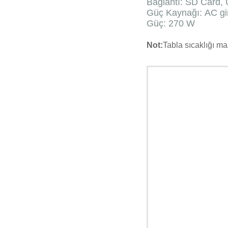
Bağlantı: SD Card,
Güç Kaynağı: AC gi
Güç: 270 W
Not:
Tabla sıcaklığı ma