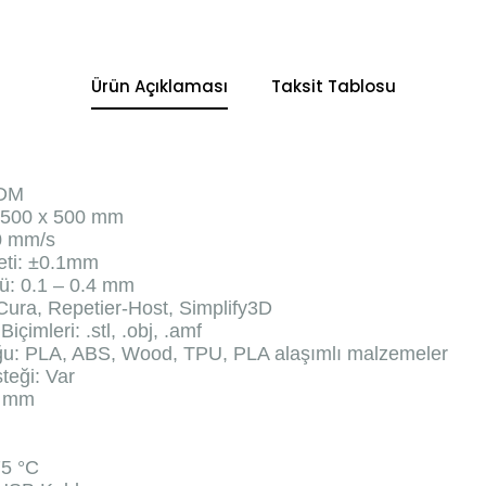
Ürün Açıklaması
Taksit Tablosu
FDM
 500 x 500 mm
00 mm/s
eti: ±0.1mm
: 0.1 – 0.4 mm
Cura, Repetier-Host, Simplify3D
çimleri: .stl, .obj, .amf
u: PLA, ABS, Wood, TPU, PLA alaşımlı malzemeler
teği: Var
5 mm
75 °C