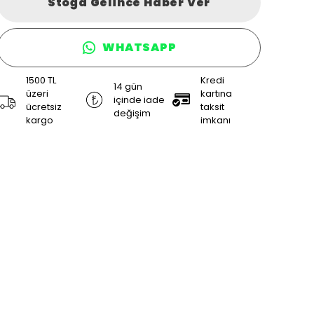
Stoğa Gelince Haber Ver
WHATSAPP
1500 TL
Kredi
14 gün
üzeri
kartına
içinde iade
ücretsiz
taksit
değişim
kargo
imkanı