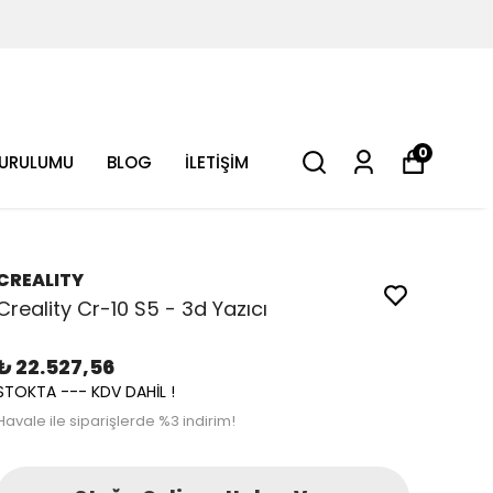
0
KURULUMU
BLOG
İLETİŞİM
CREALITY
Creality Cr-10 S5 - 3d Yazıcı
₺ 22.527,56
STOKTA --- KDV DAHİL !
Havale ile siparişlerde %3 indirim!