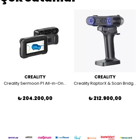
CREALITY
CREALITY
Creality Sermoon P1 All-in-One 3D Scanner(3 Modes)
Creality RaptorX & Scan Bridge Kit
₺ 204.200,00
₺ 212.900,00