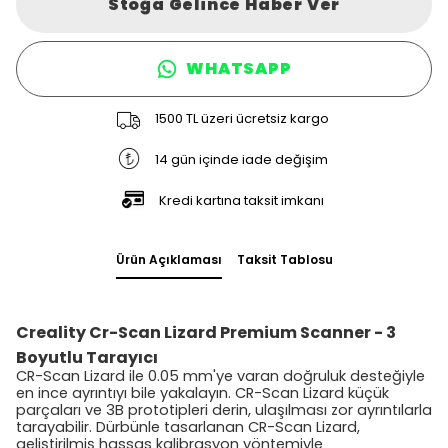
Stoğa Gelince Haber Ver
WHATSAPP
1500 TL üzeri ücretsiz kargo
14 gün içinde iade değişim
Kredi kartına taksit imkanı
Ürün Açıklaması
Taksit Tablosu
Creality Cr-Scan Lizard Premium Scanner - 3
Boyutlu Tarayıcı
CR-Scan Lizard ile 0.05 mm'ye varan doğruluk desteğiyle
en ince ayrıntıyı bile yakalayın. CR-Scan Lizard küçük
parçaları ve 3B prototipleri derin, ulaşılması zor ayrıntılarla
tarayabilir. Dürbünle tasarlanan CR-Scan Lizard,
geliştirilmiş hassas kalibrasyon yöntemiyle