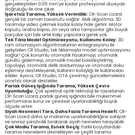
gerçekleştirilen 0.05 mm'ye kadar profesyonel düzeyde
doğruluğu ile öne çıkar.
İşaretsiz Tarama, Yüksek Verimlilik:
CR-Scan Lizard
gerçek bir zaman tasarrufu sağlar. Akıllı algoritma, 3D
taramayı video çekmek kadar kolay hale getirir. Motor
kaputu, araba kapısı, ön veya arka tamponlar gibi büyük
parçalar için bile artık kalıp yapıcılara gerek yok.
Tek Tıkla Model Optimizasyonu, Kullanımı Kolay:
3D
tam otomasyon algoritmalarının entegrasyonu ile
geliştirilen CR Studio, tek tıklamayla model optimizasyonu
sağlar! Çok konumlu otomatik hizalamayı, otomatik
gürültü gidermeyi, otomatik model basitleştirilmiş
topolojiyi, otomatik delik doldurmayı ve otomatik doku
eşlemeyi destekleyerek, kullanım kolaylığı ile kullanıcıları
etkiler. Ayrıca, CR Studio, OTA çevrimiçi güncellemelerini
ücretsiz olarak destekler.
Parlak Güneş Işığında Tarama, Yüksek Çevre
Uyumluluğu:
Çok spektral optik teknoloji ile tasarlanan
CR-Scan Lizard, parlak güneş ışığında bile mükemmel
performansı korur ve çevresel uyarlanabilirliği büyük
ölçüde artırır.
Siyah Nesneleri Tara, Daha Fazla Tarama Hedefi:
CR-
Scan Lizard daha iyi malzeme uyarlanabilirliğine sahiptir
ve sınırsız yaratıcılık bırakarak siyah nesneleri tarayabilir.
Çok Modlu Tarama, Esnek Geçiş:
Farklı boyutlardaki
tarama nesnelerini destekleyen ve çeşitli tarama