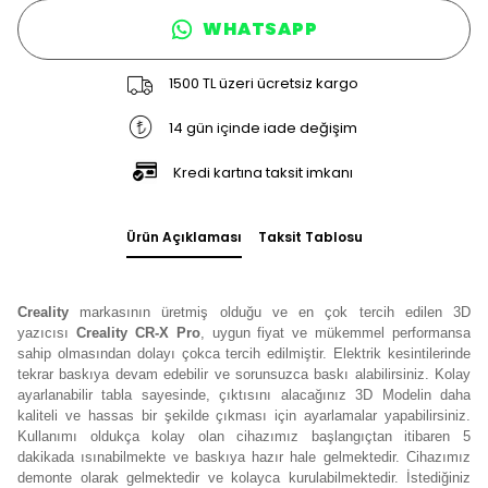
WHATSAPP
1500 TL üzeri ücretsiz kargo
14 gün içinde iade değişim
Kredi kartına taksit imkanı
Ürün Açıklaması
Taksit Tablosu
Creality
markasının üretmiş olduğu ve en çok tercih edilen 3D
yazıcısı
Creality CR-X Pro
, uygun fiyat ve mükemmel performansa
sahip olmasından dolayı çokca tercih edilmiştir. Elektrik kesintilerinde
tekrar baskıya devam edebilir ve sorunsuzca baskı alabilirsiniz. Kolay
ayarlanabilir tabla sayesinde, çıktısını alacağınız 3D Modelin daha
kaliteli ve hassas bir şekilde çıkması için ayarlamalar yapabilirsiniz.
Kullanımı oldukça kolay olan cihazımız başlangıçtan itibaren 5
dakikada ısınabilmekte ve baskıya hazır hale gelmektedir. Cihazımız
demonte olarak gelmektedir ve kolayca kurulabilmektedir. İstediğiniz