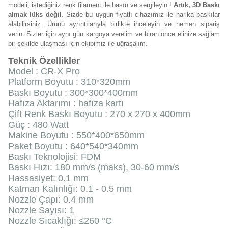
modeli, istediğiniz renk filament ile basın ve sergileyin !
Artık, 3D Baskı
almak lüks değil
. Sizde bu uygun fiyatlı cihazımız ile harika baskılar
alabilirsiniz. Ürünü ayrıntılarıyla birlikte inceleyin ve hemen sipariş
verin. Sizler için aynı gün kargoya verelim ve biran önce elinize sağlam
bir şekilde ulaşması için ekibimiz ile uğraşalım.
Teknik Özellikler
Model : CR-X Pro
Platform Boyutu : 310*320mm
Baskı Boyutu : 300*300*400mm
Hafıza Aktarımı : hafıza kartı
Çift Renk Baskı Boyutu : 270 x 270 x 400mm
Güç : 480 Watt
Makine Boyutu : 550*400*650mm
Paket Boyutu : 640*540*340mm
Baskı Teknolojisi: FDM
Baskı Hızı: 180 mm/s (maks), 30-60 mm/s
Hassasiyet: 0.1 mm
Katman Kalınlığı: 0.1 - 0.5 mm
Nozzle Çapı: 0.4 mm
Nozzle Sayısı: 1
Nozzle Sıcaklığı: ≤260 °C