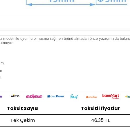
ı modeli ile uyumlu olmasına rağmen ürünü almadan önce yazıcınızda bulunan 
utmayın.
 mm
in
t
Taksit Sayısı
Taksitli fiyatlar
Tek Çekim
46.35 TL