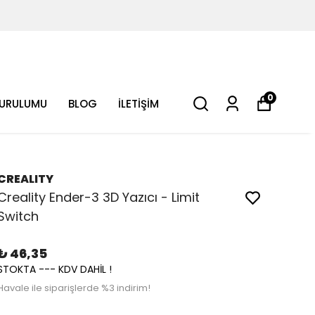
0
KURULUMU
BLOG
İLETİŞİM
CREALITY
Creality Ender-3 3D Yazıcı - Limit
Switch
₺ 46,35
STOKTA --- KDV DAHİL !
Havale ile siparişlerde %3 indirim!