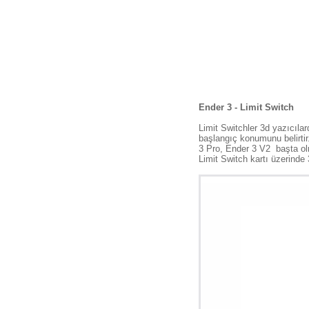
Ender 3 - Limit Switch
Limit Switchler 3d yazıcıla
başlangıç konumunu belirtir.
3 Pro, Ender 3 V2 başta olma
Limit Switch kartı üzerinde 