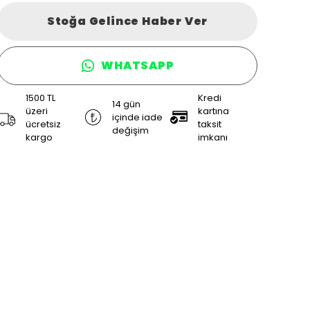
Stoğa Gelince Haber Ver
WHATSAPP
1500 TL
Kredi
14 gün
üzeri
kartına
içinde iade
ücretsiz
taksit
değişim
kargo
imkanı