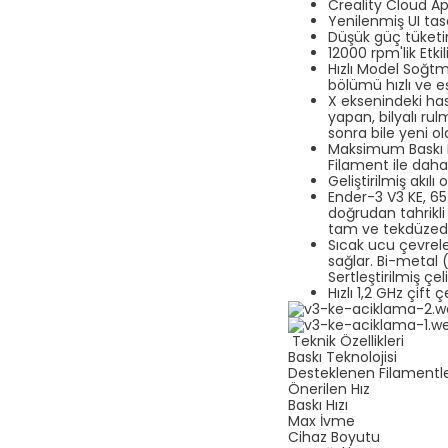
Creality Cloud A
Yenilenmiş UI tas
Düşük güç tüketi
12000 rpm'lik Etki
Hızlı Model Soğtm
bölümü hızlı ve eş
X eksenindeki has
yapan, bilyalı rul
sonra bile yeni ol
Maksimum Baskı H
Filament ile daha 
Geliştirilmiş akıl
Ender-3 V3 KE
, 65
doğrudan tahrikli
tam ve tekdüzedi
Sıcak ucu çevrele
sağlar. Bi-metal 
Sertleştirilmiş ç
Hızlı 1,2 GHz çift
Teknik Özellikleri
Baskı Teknolojisi
Desteklenen Filamentl
Önerilen Hız
Baskı Hızı
Max İvme
Cihaz Boyutu