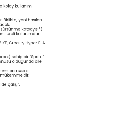
e kolay kullanım.
Birlikte, yeni basılan
lacak.
4 sürtünme katsayısı*)
zun süreli kullanımdan
E, Creality Hyper PLA
oranı) sahip bir "Sprite"
konusu olduğunda bile
amen erimesini
in mükemmeldir;
de çalışır.