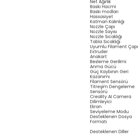
Net Ağırlık
Baskı Hacmi
Baskı modları
Hassasiyet
Katman Kalınlığı
Nozzle Çapı
Nozzle Sayısı
Nozzle Sıcaklığı
Tabla Sıcaklığı
Uyumlu Filament Çapı
Extruder
Anakart
Besleme Gerilimi
Anma Gücü
Güç Kaybının Geri
Kazanımı
Filament Sensörü
Titreşim Dengeleme
Sensörü
Creality AI Camera
Dilimleyici
Ekran
Seviyeleme Modu
Desteklenen Dosya
Formatı
Desteklenen Diller