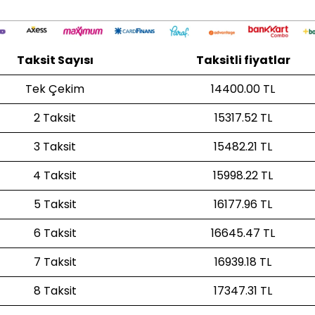
Taksit Sayısı
Taksitli fiyatlar
Tek Çekim
14400.00 TL
2 Taksit
15317.52 TL
3 Taksit
15482.21 TL
4 Taksit
15998.22 TL
5 Taksit
16177.96 TL
6 Taksit
16645.47 TL
7 Taksit
16939.18 TL
8 Taksit
17347.31 TL