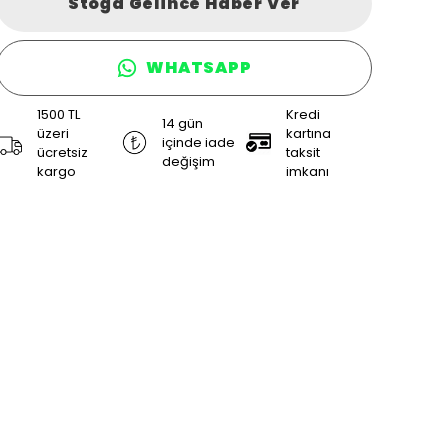
Stoğa Gelince Haber Ver
WHATSAPP
1500 TL
Kredi
14 gün
üzeri
kartına
içinde iade
ücretsiz
taksit
değişim
kargo
imkanı