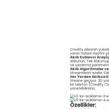
Creality ailesinin yüks
varan hızların keyfini çı
Akıllı Kullanıcı Aray
dokunun; Tek dokunuşla
ve yazdırma parametrele
Akıllı Algoritmalar ve
titreşimlerini azaltır. 
Her Yerden Akıllıca Ko
ötesine geçiyor. 3D yazı
bir telefon (Creality Cl
yönetebilirsiniz.
Özellikler: