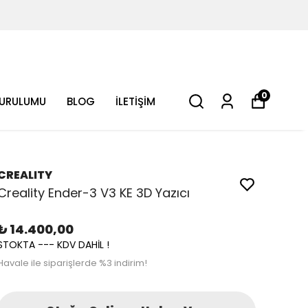
0
KURULUMU
BLOG
İLETİŞİM
CREALITY
Creality Ender-3 V3 KE 3D Yazıcı
₺ 14.400,00
STOKTA --- KDV DAHİL !
Havale ile siparişlerde %3 indirim!