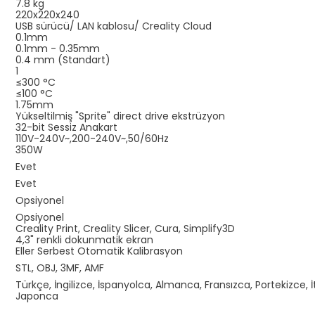
7.8 kg
220x220x240
USB sürücü/ LAN kablosu/ Creality Cloud
0.1mm
0.1mm - 0.35mm
0.4 mm (Standart)
1
≤300 °C
≤100 °C
1.75mm
Yükseltilmiş "Sprite" direct drive ekstrüzyon
32-bit Sessiz Anakart
110V-240V~,200-240V~,50/60Hz
350W
Evet
Evet
Opsiyonel
Opsiyonel
Creality Print, Creality Slicer, Cura, Simplify3D
4,3" renkli dokunmatik ekran
Eller Serbest Otomatik Kalibrasyon
STL, OBJ, 3MF, AMF
Türkçe, İngilizce, İspanyolca, Almanca, Fransızca, Portekizce, 
Japonca