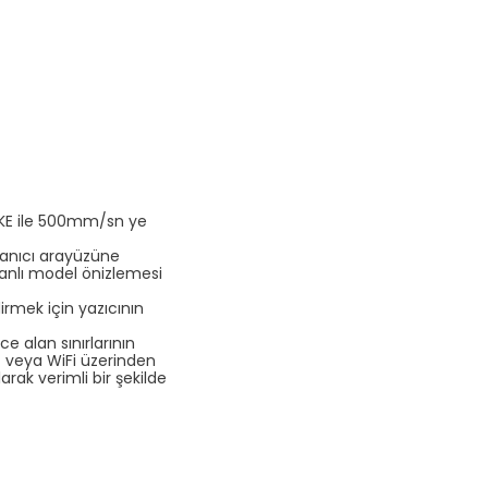
V3 KE ile 500mm/sn ye
lanıcı arayüzüne
anlı model önizlemesi
rmek için yazıcının
e alan sınırlarının
t) veya WiFi üzerinden
arak verimli bir şekilde