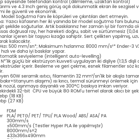
pp sayesinde telefondan kontrol (dilimleme, uzaktan kontrol)
arımı ve 4.3 Inch geniş görüş açılı dokunmatik ekran ile sezgisel v
mi ile güvenli ve ekonomik.
li Model Soğutma Fanı ile köprüleri ve çıkıntıları dert etmeyin.
a: Yazıcı kafasının her iki yanında bir model soğutma fanı bulunur. 
it şekilde soğuturlar. Artık baskılarınız her zaman iyi bir formda o
sas doğrusal ray, her hareketi doğru, sabit ve sürtünmesiz (0,0
manlar içeren bir taşıyıcı kızağa sahiptir. Sert çelikten yapılmış, u
arak kalacaktır.
ızı: 500 mm/sn*; Maksimum hızlanma: 8000 mm/s²* Ender-3 V3 K
hızlı ve daha iyi baskılar yapar.
ı otomatik seviyeleme (intelligent auto-levelling)
 N*'lik güçlü bir ekstrüzyon kuvveti uygulayan iki dişliye (1:3,5 dişli 
 ekstrüder içerir. Besleme ve geri çekme, esnek filamentler söz 
r.
yen 60W seramik ısıtıcı, filamentin 32 mm³/sn'lik bir akışla tam
(bakır+titanyum alaşımı) ısı kırıcı, termal sürünmeyi önlemek iç
elik nozül, aşınmaya dayanıklı ve 300°C baskıya imkan veriyor.
 çekirdekli 32-bit CPU ve büyük 8G ROM'u temel alarak akıcı bir şekil
FDM
er
PLA/ PETG/ PET/ TPU/ PLA Wood/ ABS/ ASA/ PA
300mm/s
≤500mm/s (Testler Hyper PLA ile yapılmıştır)
8000mm/s^2
433x366x490mm