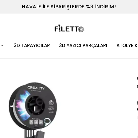
TEL : 0530 614 7698
3D TARAYICILAR
3D YAZICI PARÇALARI
ATÖLYE 