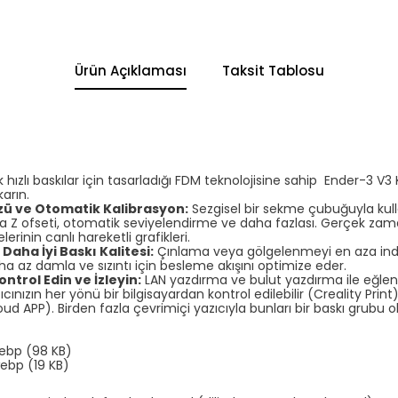
Ürün Açıklaması
Taksit Tablosu
ek hızlı baskılar için tasarladığı FDM teknolojisine sahip Ender-3 
karın.
üzü ve Otomatik Kalibrasyon:
Sezgisel bir sekme çubuğuyla kul
 Z ofseti, otomatik seviyelendirme ve daha fazlası. Gerçek zam
rinin canlı hareketli grafikleri.
 Daha İyi Baskı Kalitesi:
Çınlama veya gölgelenmeyi en aza indi
Daha az damla ve sızıntı için besleme akışını optimize eder.
ntrol Edin ve İzleyin:
LAN yazdırma ve bulut yazdırma ile eğlenc
cınızın her yönü bir bilgisayardan kontrol edilebilir (Creality Prin
oud APP). Birden fazla çevrimiçi yazıcıyla bunları bir baskı grubu ol