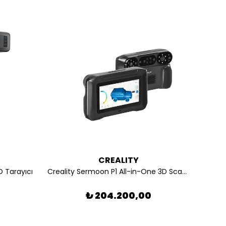
CREALITY
D Tarayıcı
Creality Sermoon P1 All-in-One 3D Scanner(3 Modes)
₺ 204.200,00