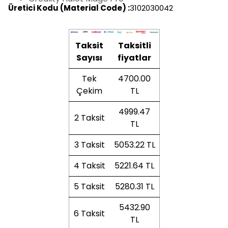
Üretici Kodu (Material Code) :
3102030042
Taksit
Taksitli
Sayısı
fiyatlar
Tek
4700.00
Çekim
TL
4999.47
2 Taksit
TL
3 Taksit
5053.22 TL
4 Taksit
5221.64 TL
5 Taksit
5280.31 TL
5432.90
6 Taksit
TL