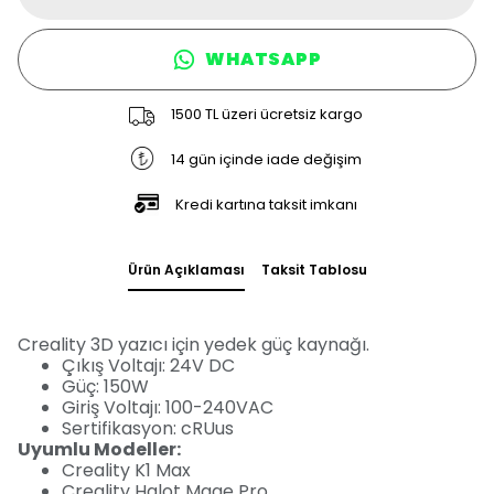
WHATSAPP
1500 TL üzeri ücretsiz kargo
14 gün içinde iade değişim
Kredi kartına taksit imkanı
Ürün Açıklaması
Taksit Tablosu
Creality 3D yazıcı için yedek güç kaynağı.
Çıkış Voltajı: 24V DC
Güç: 150W
Giriş Voltajı: 100-240VAC
Sertifikasyon: cRUus
Uyumlu Modeller:
Creality K1 Max
Creality Halot Mage Pro