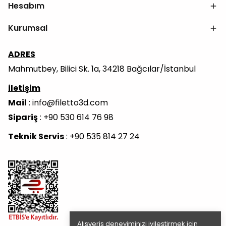
Hesabım
Kurumsal
ADRES
Mahmutbey, Bilici Sk. 1a, 34218 Bağcılar/İstanbul
iletişim
Mail
:
info@filetto3d.com
Sipariş
: +90 530 614 76 98
Teknik Servis
: +90 535 814 27 24
Alışveriş deneyiminizi iyileştirmek için