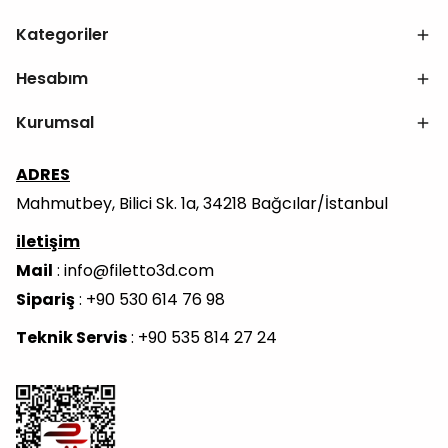
Kategoriler
Hesabım
Kurumsal
ADRES
Mahmutbey, Bilici Sk. 1a, 34218 Bağcılar/İstanbul
iletişim
Mail
:
info@filetto3d.com
Sipariş
: +90 530 614 76 98
Teknik Servis
: +90 535 814 27 24