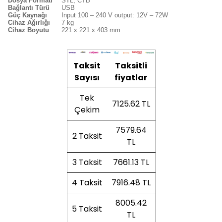
Dosya Formatı
STL, CTB
Bağlantı Türü
USB
Güç Kaynağı
Input 100 – 240 V output: 12V – 72W
Cihaz Ağırlığı
7 kg
Cihaz Boyutu
221 x 221 x 403 mm
Taksit
Taksitli
Sayısı
fiyatlar
Tek
7125.62 TL
Çekim
7579.64
2 Taksit
TL
3 Taksit
7661.13 TL
4 Taksit
7916.48 TL
8005.42
5 Taksit
TL