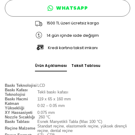
WHATSAPP
1500 TL üzeri ücretsiz kargo
14 gün içinde iade değişim
Kredi kartına taksit imkanı
Ürün Açıklaması
Taksit Tablosu
Baskı Teknolojisi
LCD
Baskı Kafası
Tekli baskı kafası
Teknolojisi
Baskı Hacmi
119 x 65 x 160 mm
Katman
0.02 – 0.05 mm
Yüksekliği
XY Hassasiyeti
0.075 mm
Nozzle Sıcaklığı
260 °C
Baskı Tablası
Esnek Manyetikli Tabla (Max 100 °C)
Standart reçine, elastomerik reçine, yüksek dirençli
Reçine Malzeme
reçine, dental reçine