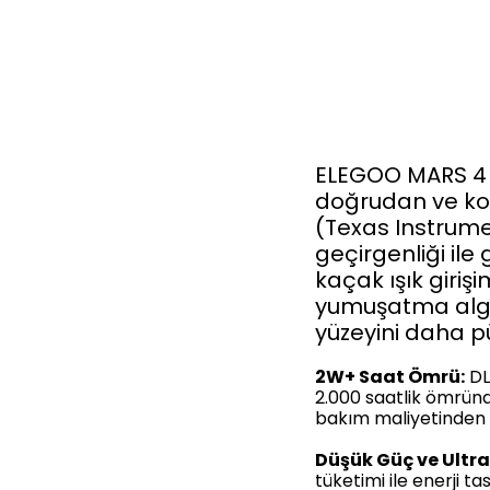
ELEGOO MARS 4 DL
doğrudan ve kon
(Texas Instrumen
geçirgenliği ile
kaçak ışık girişim
yumuşatma algo
yüzeyini daha p
2W+ Saat Ömrü:
DL
2.000 saatlik ömründ
bakım maliyetinden t
Düşük Güç ve Ultra 
tüketimi ile enerji t