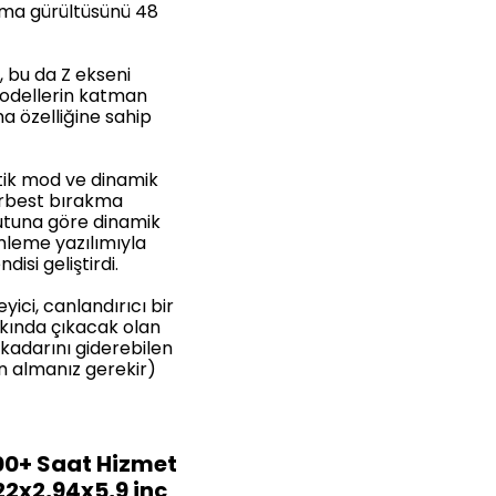
ırma gürültüsünü 48
, bu da Z ekseni
 modellerin katman
a özelliğine sahip
tik mod ve dinamik
erbest bırakma
oyutuna göre dinamik
mleme yazılımıyla
isi geliştirdi.
yici, canlandırıcı bir
kında çıkacak olan
kadarını giderebilen
ın almanız gerekir)
0+ Saat Hizmet
2x2,94x5,9 inç