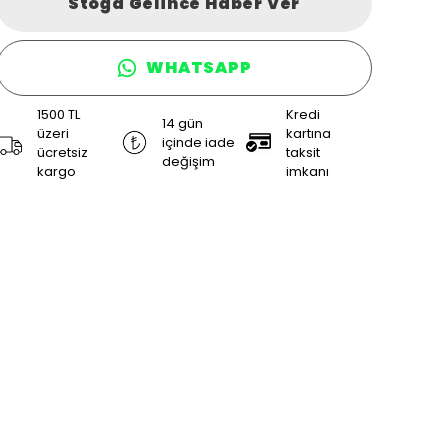
Stoğa Gelince Haber Ver
WHATSAPP
1500 TL
Kredi
14 gün
üzeri
kartına
içinde iade
ücretsiz
taksit
değişim
kargo
imkanı