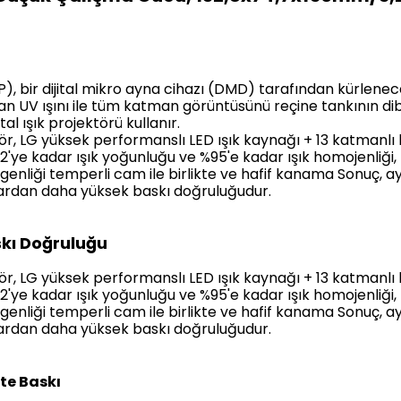
DLP), bir dijital mikro ayna cihazı (DMD) tarafından kürlene
ılan UV ışını ile tüm katman görüntüsünü reçine tankının d
ital ışık projektörü kullanır.
, LG yüksek performanslı LED ışık kaynağı + 13 katmanlı l
e kadar ışık yoğunluğu ve %95'e kadar ışık homojenliği, ı
rgenliği temperli cam ile birlikte ve hafif kanama
Sonuç, a
lardan daha yüksek baskı doğruluğudur.
kı Doğruluğu
, LG yüksek performanslı LED ışık kaynağı + 13 katmanlı l
e kadar ışık yoğunluğu ve %95'e kadar ışık homojenliği, ı
rgenliği temperli cam ile birlikte ve hafif kanama
Sonuç, a
lardan daha yüksek baskı doğruluğudur.
te Baskı