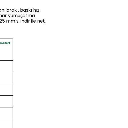
anılarak
, baskı hızı
enar yumuşatma
 mm silindir ile net,