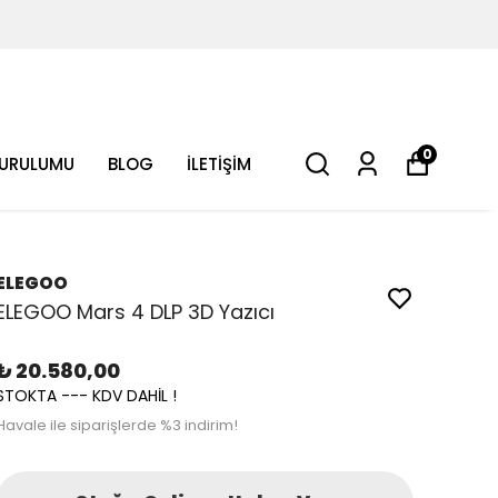
0
KURULUMU
BLOG
İLETİŞİM
ELEGOO
ELEGOO Mars 4 DLP 3D Yazıcı
₺ 20.580,00
STOKTA --- KDV DAHİL !
Havale ile siparişlerde %3 indirim!