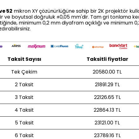
ve 52
mikron XY çözünürlüğüne sahip bir 2K projektör kull
ir ve boyutsal doğruluk ±0,05 mm'dir.
Tam gri tonlama k
ştiğinde, minimum 0,2 mm diyafram açıklığı ve minimum 0,25
dırabilirsiniz.
Taksit Sayısı
Taksitli fiyatlar
Tek Çekim
20580.00 TL
2 Taksit
21891.29 TL
3 Taksit
22126.65 TL
4 Taksit
22864.13 TL
5 Taksit
23121.00 TL
6 Taksit
23789.16 TL