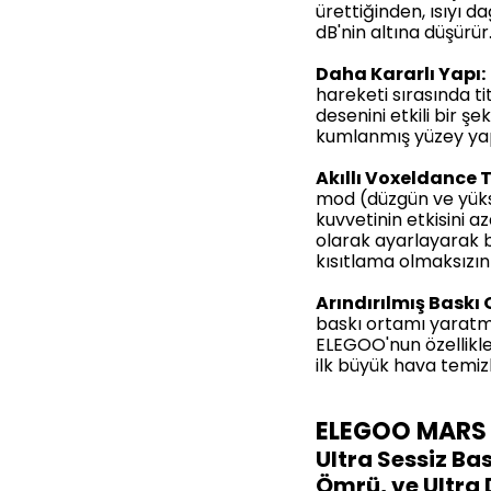
ürettiğinden, ısıyı 
dB'nin altına düşürür
Daha Kararlı Yapı:
hareketi sırasında ti
desenini etkili bir şek
kumlanmış yüzey yap
Akıllı Voxeldance T
mod (düzgün ve yüks
kuvvetinin etkisini a
olarak ayarlayarak ba
kısıtlama olmaksızın 
Arındırılmış Baskı
baskı ortamı yaratma
ELEGOO'nun özellikle
ilk büyük hava temizl
ELEGOO
MARS 
Ultra Sessiz Ba
Ömrü,
ve Ultra