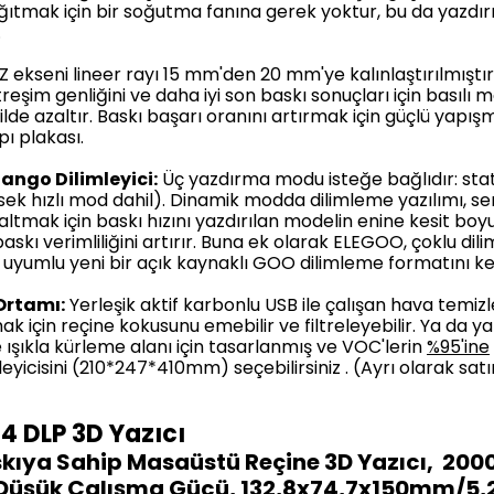
dağıtmak için bir soğutma fanına gerek yoktur, bu da yazd
.
Z ekseni lineer rayı 15 mm'den 20 mm'ye kalınlaştırılmıştır
treşim genliğini ve daha iyi son baskı sonuçları için basılı
ilde azaltır.
Baskı başarı oranını artırmak için güçlü yapışm
ı plakası.
ango Dilimleyici:
Üç yazdırma modu isteğe bağlıdır: sta
ek hızlı mod dahil).
Dinamik modda dilimleme yazılımı, s
zaltmak için baskı hızını yazdırılan modelin enine kesit b
skı verimliliğini artırır.
Buna ek olarak ELEGOO, çoklu dili
uyumlu yeni bir açık kaynaklı GOO dilimleme formatını kend
 Ortamı:
Yerleşik aktif karbonlu USB ile çalışan hava temizle
k için reçine kokusunu emebilir ve filtreleyebilir.
Ya da ya
 ışıkla kürleme alanı için tasarlanmış ve VOC'lerin
%95'ine
eyicisini (210*247*410mm) seçebilirsiniz .
(Ayrı olarak sat
4 DLP
3D Yazıcı
skıya Sahip Masaüstü Reçine 3D Yazıcı,
2000
 Düşük Çalışma Gücü, 132,8x74,7x150mm/5,2