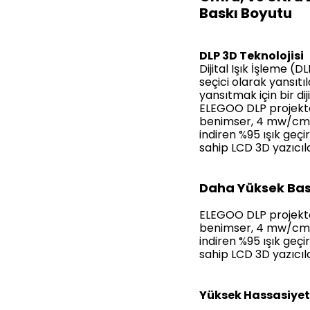
Baskı Boyutu
DLP 3D Teknolojisi
Dijital Işık İşleme (
seçici olarak yansıt
yansıtmak için bir dij
ELEGOO DLP projektör
benimser, 4 mw/cm2'y
indiren %95 ışık geçi
sahip LCD 3D yazıcı
Daha Yüksek Bas
ELEGOO DLP projektör
benimser, 4 mw/cm2'y
indiren %95 ışık geçi
sahip LCD 3D yazıcı
Yüksek Hassasiyet