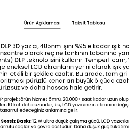
Ürün Açıklaması
Taksit Tablosu
P 3D yazıcı, 405nm ışını %95'e kadar ışık ho
santre olarak reçine tankının tabanına yans
ts) DLP teknolojisini kullanır.
Temperli cam, 
 geleneksel LCD ekranların yerini alarak ışık y
ini etkili bir şekilde azaltır.
Bu arada, tam gri
ritması pürüzlü kenarları büyük ölçüde aza
ürüzsüz ve daha hassas hale getirir.
P projektörün hizmet ömrü, 20.000+ saat kadar uzun olup,
en 10 kat daha uzundur; bu, LCD yazıcınızın ekranını değişt
asarruf edeceğiniz anlamına gelir.
Sessiz Baskı:
12 W ultra düşük çalışma gücü, LCD yazıcılar
asarrufu sağlar ve çevre dostudur.
Daha düşük güç tüketimi 