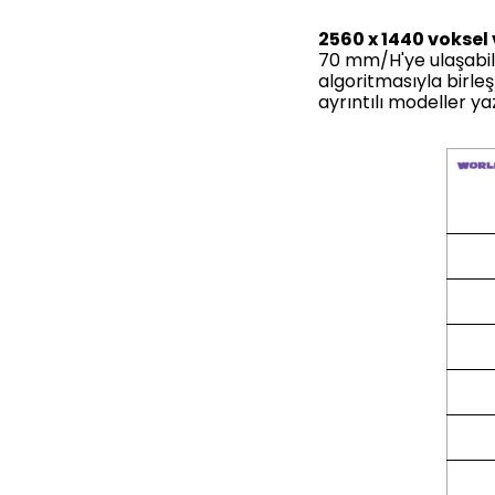
2560 x 1440 voksel 
70 mm/H'ye ulaşabil
algoritmasıyla birle
ayrıntılı modeller yaz