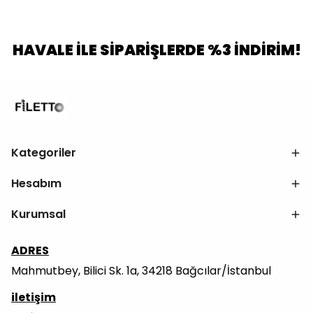
HAVALE İLE SİPARİŞLERDE %3 İNDİRİM!
Kategoriler
Hesabım
Kurumsal
ADRES
Mahmutbey, Bilici Sk. 1a, 34218 Bağcılar/İstanbul
iletişim