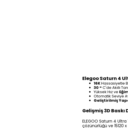
Elegoo Saturn 4 Ult
16K
Hassasiyetle
B
30 °
C'de Akıllı Tan
Yüksek Hız ve
Eğim
Otomatik Seviye Aya
Geliştirilmiş Ya
Gelişmiş 3D Baskı
ELEGOO Saturn 4 Ultra 1
çözünürlüğü ve 15120 x 