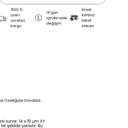
1500 TL
Kredi
14 gün
üzeri
kartına
içinde iade
ücretsiz
taksit
değişim
kargo
imkanı
şık Özelliğiyle Donatıldı
esi sunar. 14 x 19 μm XY
r şekilde yansıtır. Bu