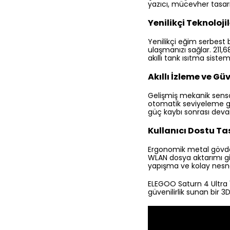
yazıcı, mücevher tasar
Yenilikçi Teknolojil
Yenilikçi eğim serbest
ulaşmanızı sağlar. 211,6
akıllı tank ısıtma siste
Akıllı İzleme ve Güv
Gelişmiş mekanik sensörl
otomatik seviyeleme gibi
güç kaybı sonrası devam 
Kullanıcı Dostu T
Ergonomik metal gövde v
WLAN dosya aktarımı gibi
yapışma ve kolay nesn
ELEGOO Saturn 4 Ultra 1
güvenilirlik sunan bir 3D