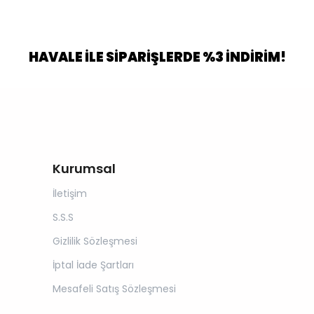
HAVALE İLE SİPARİŞLERDE %3 İNDİRİM!
Kurumsal
İletişim
S.S.S
Gizlilik Sözleşmesi
İptal İade Şartları
Mesafeli Satış Sözleşmesi