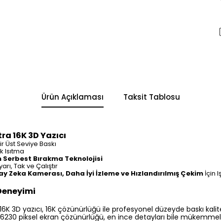
Ürün Açıklaması
Taksit Tablosu
ra 16K 3D Yazıcı
ir Üst Seviye Baskı
k Isıtma
 Serbest Bırakma Teknolojisi
rı, Tak ve Çalıştır
pay Zeka Kamerası, Daha İyi İzleme ve Hızlandırılmış Çekim
İçin I
 Deneyimi
6K 3D yazıcı, 16K çözünürlüğü ile profesyonel düzeyde baskı kalit
6230 piksel ekran çözünürlüğü, en ince detayları bile mükemmel bi