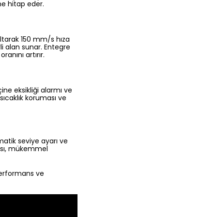
ne hitap eder.
altarak 150 mm/s hıza
li alan sunar. Entegre
ranını artırır.
ine eksikliği alarmı ve
 sıcaklık koruması ve
matik seviye ayarı ve
lakası, mükemmel
 performans ve