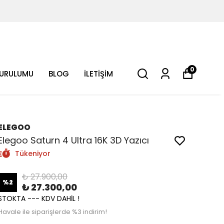
0
KURULUMU
BLOG
İLETİŞİM
ELEGOO
Elegoo Saturn 4 Ultra 16K 3D Yazıcı
Tükeniyor
₺ 27.900,00
%
2
₺ 27.300,00
STOKTA --- KDV DAHİL !
Havale ile siparişlerde %3 indirim!