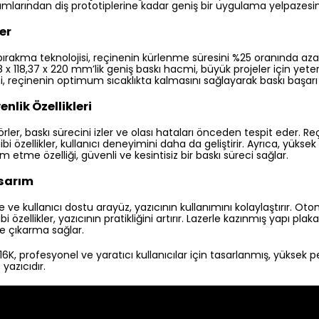
ımlarından diş prototiplerine kadar geniş bir uygulama yelpazesi
er
 bırakma teknolojisi, reçinenin kürlenme süresini %25 oranında az
8 x 118,37 x 220 mm’lik geniş baskı hacmi, büyük projeler için yeter
mi, reçinenin optimum sıcaklıkta kalmasını sağlayarak baskı başarı o
enlik Özellikleri
er, baskı sürecini izler ve olası hataları önceden tespit eder. Reç
 özellikler, kullanıcı deneyimini daha da geliştirir. Ayrıca, yüksek
etme özelliği, güvenli ve kesintisiz bir baskı süreci sağlar.
asarım
e kullanıcı dostu arayüz, yazıcının kullanımını kolaylaştırır. Oto
 özellikler, yazıcının pratikliğini artırır. Lazerle kazınmış yapı p
e çıkarma sağlar.
6K, profesyonel ve yaratıcı kullanıcılar için tasarlanmış, yüksek
 yazıcıdır.