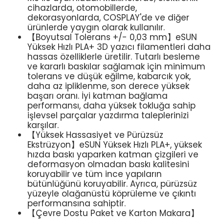
cihazlarda, otomobillerde,
dekorasyonlarda, COSPLAY'de ve diğer
ürünlerde yaygın olarak kullanılır.
【Boyutsal Tolerans +/- 0,03 mm】eSUN
Yüksek Hızlı PLA+ 3D yazıcı filamentleri daha
hassas özelliklerle üretilir. Tutarlı besleme
ve kararlı baskılar sağlamak için minimum
tolerans ve düşük eğilme, kabarcık yok,
daha az ipliklenme, son derece yüksek
başarı oranı. İyi katman bağlama
performansı, daha yüksek tokluğa sahip
işlevsel parçalar yazdırma taleplerinizi
karşılar.
【Yüksek Hassasiyet ve Pürüzsüz
Ekstrüzyon】eSUN Yüksek Hızlı PLA+, yüksek
hızda baskı yaparken katman çizgileri ve
deformasyon olmadan baskı kalitesini
koruyabilir ve tüm ince yapıların
bütünlüğünü koruyabilir. Ayrıca, pürüzsüz
yüzeyle olağanüstü köprüleme ve çıkıntı
performansına sahiptir.
【Çevre Dostu Paket ve Karton Makara】