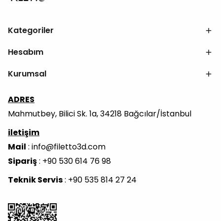
Kategoriler
Hesabım
Kurumsal
ADRES
Mahmutbey, Bilici Sk. 1a, 34218 Bağcılar/İstanbul
iletişim
Mail
:
info@filetto3d.com
Sipariş
: +90 530 614 76 98
Teknik Servis
: +90 535 814 27 24