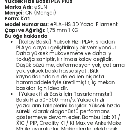
Yüksek Hızlı Baskı PLA Plus
Marka Adı:
eSUN
Menşei:
CN (Menşei)
Form:
Katı
Model Numarası:
ePLA+HS 3D Yazıcı Filament
Çapı ve Ağırlığı:
1,75 mm 1 KG
Bu öğe hakkında
【Kolay Baskı】Yüksek Hızlı PLA+, sıradan
PLA'ya dayalı geliştirilmiş bir versiyondur.
Daha yüksek mukavemete ve daha iyi
tokluğa sahiptir, kırılması kolay değildir.
Düşük büzülme, deformasyon yok, çatlama
yok, yüksek baskı hassasiyeti. Bitki
kaynaklarından elde edilen nişasta
hammaddeleriyle üretilmiştir, iç mekan
baskıları için idealdir.
【Yüksek Hızlı Baskı İçin Tasarlanmıştır】
Baskı Hızı 50-300 mm/s. Yüksek hızlı
yazıcıların taleplerini karşılar. Yüksek hızda
sürekli olarak olağanüstü performans
göstermeye devam eder. Bambu Lab X1 /
X1C / P1P, Creality K1 / K1 Max ve AnkerMake
M5 ile uyumludur. Makinelerde, elektronik