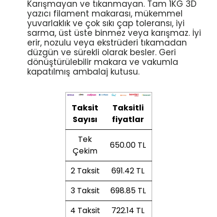
Karışmayan ve tıkanmayan. Tam 1KG 3D
yazıcı filament makarası, mükemmel
yuvarlaklık ve çok sıkı çap toleransı, iyi
sarma, üst üste binmez veya karışmaz. İyi
erir, nozulu veya ekstrüderi tıkamadan
düzgün ve sürekli olarak besler. Geri
dönüştürülebilir makara ve vakumla
kapatılmış ambalaj kutusu.
Taksit
Taksitli
Sayısı
fiyatlar
Tek
650.00 TL
Çekim
2 Taksit
691.42 TL
3 Taksit
698.85 TL
4 Taksit
722.14 TL