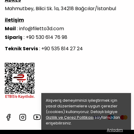
Mahmutbey, Bilici Sk. 1a, 34218 Bağcılar/İstanbul
iletişim
Mail
:
info@filetto3d.com
Sipariş
: +90 530 614 76 98
Teknik Servis
: +90 535 814 27 24
Alışveriş deneyiminizi iyileştirmek için
yasal düzenlemelere uygun çerezler
(cookies) kullanıyoruz. Detaylı bilgiye
Gizlilik ve Çerez Politikası
sayfamızdan
erişebilirsiniz.
Anladım