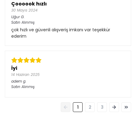
Çoooook hızlı
30 Mayıs 2024
Uğur
G.
Satın Alınmış
çok hızlı ve güvenli alışveriş imkanı var teşekkür
ederim
İyi
14 Haziran 2025
adem
g.
Satın Alınmış
1
2
3