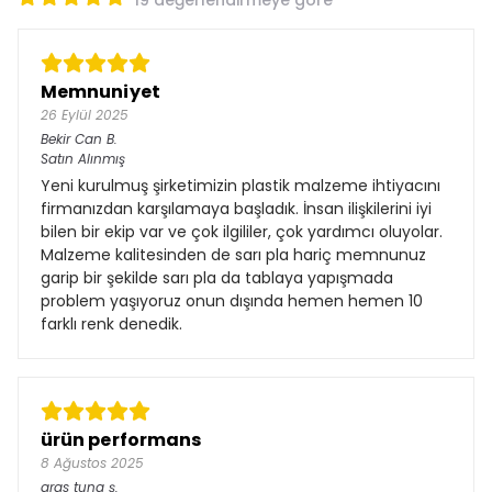
19 değerlendirmeye göre
Memnuniyet
26 Eylül 2025
Bekir Can
B.
Satın Alınmış
Yeni kurulmuş şirketimizin plastik malzeme ihtiyacını
firmanızdan karşılamaya başladık. İnsan ilişkilerini iyi
bilen bir ekip var ve çok ilgililer, çok yardımcı oluyolar.
Malzeme kalitesinden de sarı pla hariç memnunuz
garip bir şekilde sarı pla da tablaya yapışmada
problem yaşıyoruz onun dışında hemen hemen 10
farklı renk denedik.
ürün performans
8 Ağustos 2025
aras tuna
ş.