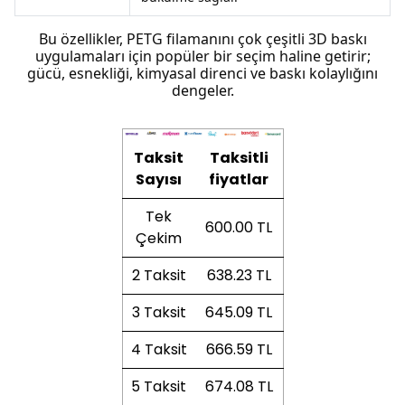
Bu özellikler, PETG filamanını çok çeşitli 3D baskı
uygulamaları için popüler bir seçim haline getirir;
gücü, esnekliği, kimyasal direnci ve baskı kolaylığını
dengeler.
Taksit
Taksitli
Sayısı
fiyatlar
Tek
600.00 TL
Çekim
2 Taksit
638.23 TL
3 Taksit
645.09 TL
4 Taksit
666.59 TL
5 Taksit
674.08 TL