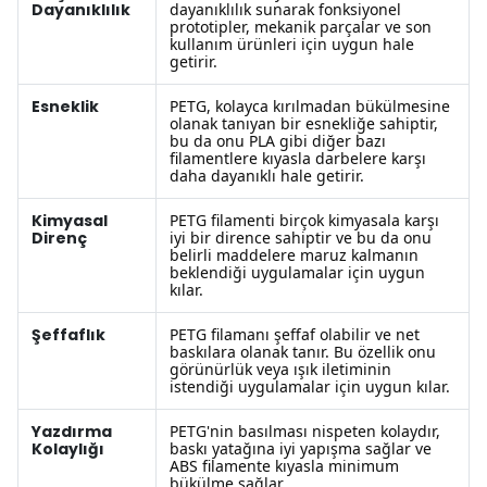
Dayanıklılık
dayanıklılık sunarak fonksiyonel
prototipler, mekanik parçalar ve son
kullanım ürünleri için uygun hale
getirir.
Esneklik
PETG, kolayca kırılmadan bükülmesine
olanak tanıyan bir esnekliğe sahiptir,
bu da onu PLA gibi diğer bazı
filamentlere kıyasla darbelere karşı
daha dayanıklı hale getirir.
Kimyasal
PETG filamenti birçok kimyasala karşı
Direnç
iyi bir dirence sahiptir ve bu da onu
belirli maddelere maruz kalmanın
beklendiği uygulamalar için uygun
kılar.
Şeffaflık
PETG filamanı şeffaf olabilir ve net
baskılara olanak tanır. Bu özellik onu
görünürlük veya ışık iletiminin
istendiği uygulamalar için uygun kılar.
Yazdırma
PETG'nin basılması nispeten kolaydır,
Kolaylığı
baskı yatağına iyi yapışma sağlar ve
ABS filamente kıyasla minimum
bükülme sağlar.