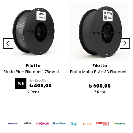
Filetto
Filetto
Filetto Pla+ Filament 1.75mm 1 KG - Renk Geçişi Filament
Filetto Matte PLA+ 3D Filament – 1.75mm – 1KG – AMS Uyumlu
₺ 425,00
%
6
₺ 400,00
₺ 600,00
2 Renk
7 Renk