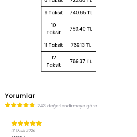
8 Taksit
722.80 TL
9 Taksit
740.65 TL
10
759.40 TL
Taksit
11 Taksit
769.13 TL
12
789.37 TL
Taksit
Yorumlar
243 değerlendirmeye göre
13 Ocak 2026