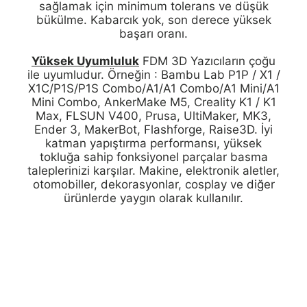
sağlamak için minimum tolerans ve düşük
bükülme. Kabarcık yok, son derece yüksek
başarı oranı.
Yüksek Uyumluluk
FDM 3D Yazıcıların çoğu
ile uyumludur. Örneğin : Bambu Lab P1P / X1 /
X1C/P1S/P1S Combo/A1/A1 Combo/A1 Mini/A1
Mini Combo, AnkerMake M5, Creality K1 / K1
Max, FLSUN V400, Prusa, UltiMaker, MK3,
Ender 3, MakerBot, Flashforge, Raise3D. İyi
katman yapıştırma performansı, yüksek
tokluğa sahip fonksiyonel parçalar basma
taleplerinizi karşılar. Makine, elektronik aletler,
otomobiller, dekorasyonlar, cosplay ve diğer
ürünlerde yaygın olarak kullanılır.