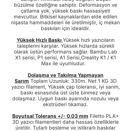
büzülme özelliğine sahiptir. Deformasyon ve
çatlama yok, yüksek baskı hassasiyeti
mevcuttur. Bitkisel kaynaklardan elde edilen
nişasta hammaddeleri ile üretilmiştir, iç mekan
baskıları için idealdir.
Yüksek Hızlı Baskı
Yüksek hızlı yazıcıların
taleplerini karşılar. Yüksek hızlarda sürekli
olarak üstün performans sağlar. Bambu Lab
X1 serisi, P1 serisi, A1 Serisi,Creality K1 / K1
Max ile uyumludur.
Dolaşma ve Takılma Yapmayan
Sarım
Toplam Uzunluk: 330m. Net 1 KG 3D
yazıcı filament, Yüksek çap toleransı, iyi sarım,
baskı esnasında üst üste binmez veya
dolaşmaz. Uygun baskı ayarında nozulu veya
ekstrüderi tıkamaz.
Boyutsal Tolerans +/- 0,03 mm
Filetto PLA+
3D yazıcı filamentleri daha hassas özelliklerle
üretilir. Tutarlı besleme ve istikrarlı baskılar