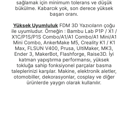
sağlamak için minimum tolerans ve düşük
bükülme. Kabarcık yok, son derece yüksek
başarı oranı.
Yüksek Uyumluluk
FDM 3D Yazıcıların çoğu
ile uyumludur. Örneğin : Bambu Lab P1P / X1 /
X1C/P1S/P1S Combo/A1/A1 Combo/A1 Mini/A1
Mini Combo, AnkerMake M5, Creality K1 / K1
Max, FLSUN V400, Prusa, UltiMaker, MK3,
Ender 3, MakerBot, Flashforge, Raise3D. İyi
katman yapıştırma performansı, yüksek
tokluğa sahip fonksiyonel parçalar basma
taleplerinizi karşılar. Makine, elektronik aletler,
otomobiller, dekorasyonlar, cosplay ve diğer
ürünlerde yaygın olarak kullanılır.