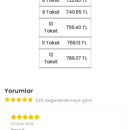
8 Taksit
722.80 TL
9 Taksit
740.65 TL
10
759.40 TL
Taksit
11 Taksit
769.13 TL
12
789.37 TL
Taksit
Yorumlar
243 değerlendirmeye göre
13 Ocak 2026