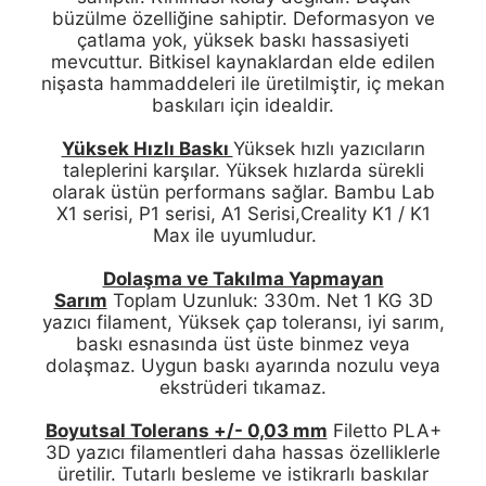
büzülme özelliğine sahiptir. Deformasyon ve
çatlama yok, yüksek baskı hassasiyeti
mevcuttur. Bitkisel kaynaklardan elde edilen
nişasta hammaddeleri ile üretilmiştir, iç mekan
baskıları için idealdir.
Yüksek Hızlı Baskı
Yüksek hızlı yazıcıların
taleplerini karşılar. Yüksek hızlarda sürekli
olarak üstün performans sağlar. Bambu Lab
X1 serisi, P1 serisi, A1 Serisi,Creality K1 / K1
Max ile uyumludur.
Dolaşma ve Takılma Yapmayan
Sarım
Toplam Uzunluk: 330m. Net 1 KG 3D
yazıcı filament, Yüksek çap toleransı, iyi sarım,
baskı esnasında üst üste binmez veya
dolaşmaz. Uygun baskı ayarında nozulu veya
ekstrüderi tıkamaz.
Boyutsal Tolerans +/- 0,03 mm
Filetto PLA+
3D yazıcı filamentleri daha hassas özelliklerle
üretilir. Tutarlı besleme ve istikrarlı baskılar