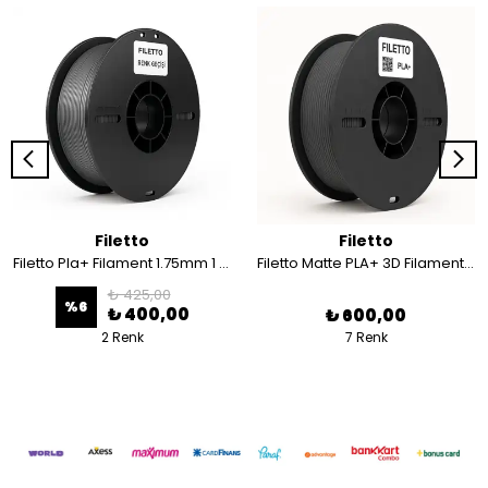
Filetto
Filetto
Filetto Pla+ Filament 1.75mm 1 KG - Renk Geçişi Filament
Filetto Matte PLA+ 3D Filament – 1.75mm – 1KG – AMS Uyumlu
₺ 425,00
%
6
₺ 400,00
₺ 600,00
2 Renk
7 Renk