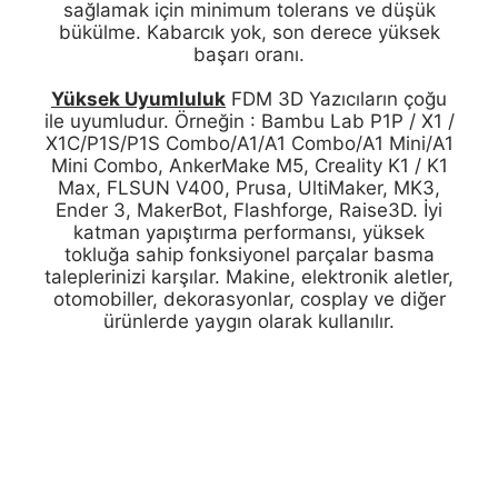
sağlamak için minimum tolerans ve düşük
bükülme. Kabarcık yok, son derece yüksek
başarı oranı.
Yüksek Uyumluluk
FDM 3D Yazıcıların çoğu
ile uyumludur. Örneğin : Bambu Lab P1P / X1 /
X1C/P1S/P1S Combo/A1/A1 Combo/A1 Mini/A1
Mini Combo, AnkerMake M5, Creality K1 / K1
Max, FLSUN V400, Prusa, UltiMaker, MK3,
Ender 3, MakerBot, Flashforge, Raise3D. İyi
katman yapıştırma performansı, yüksek
tokluğa sahip fonksiyonel parçalar basma
taleplerinizi karşılar. Makine, elektronik aletler,
otomobiller, dekorasyonlar, cosplay ve diğer
ürünlerde yaygın olarak kullanılır.