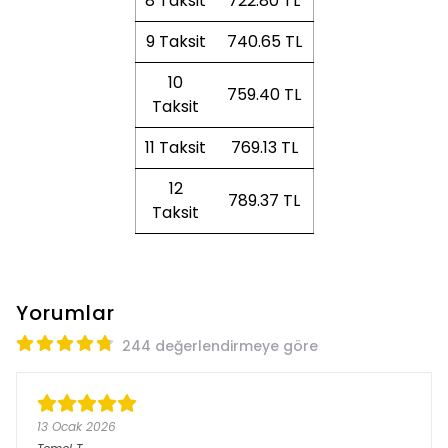
8 Taksit
722.80 TL
9 Taksit
740.65 TL
10
759.40 TL
Taksit
11 Taksit
769.13 TL
12
789.37 TL
Taksit
Yorumlar
244 değerlendirmeye göre
13 Ocak 2026