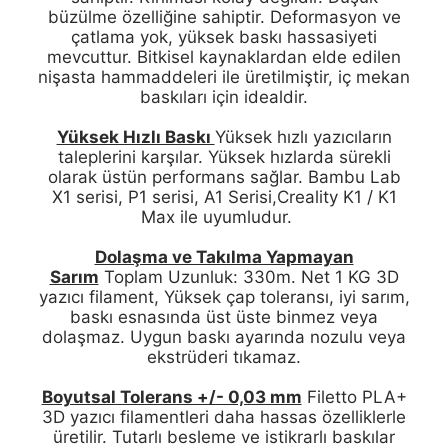
büzülme özelliğine sahiptir. Deformasyon ve
çatlama yok, yüksek baskı hassasiyeti
mevcuttur. Bitkisel kaynaklardan elde edilen
nişasta hammaddeleri ile üretilmiştir, iç mekan
baskıları için idealdir.
Yüksek Hızlı Baskı
Yüksek hızlı yazıcıların
taleplerini karşılar. Yüksek hızlarda sürekli
olarak üstün performans sağlar. Bambu Lab
X1 serisi, P1 serisi, A1 Serisi,Creality K1 / K1
Max ile uyumludur.
Dolaşma ve Takılma Yapmayan
Sarım
Toplam Uzunluk: 330m. Net 1 KG 3D
yazıcı filament, Yüksek çap toleransı, iyi sarım,
baskı esnasında üst üste binmez veya
dolaşmaz. Uygun baskı ayarında nozulu veya
ekstrüderi tıkamaz.
Boyutsal Tolerans +/- 0,03 mm
Filetto PLA+
3D yazıcı filamentleri daha hassas özelliklerle
üretilir. Tutarlı besleme ve istikrarlı baskılar