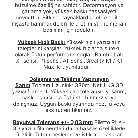
büzülme özelliğine sahiptir. Deformasyon ve
çatlama yok, yüksek baskı hassasiyeti
mevcuttur. Bitkisel kaynaklardan elde edilen
nişasta hammaddeleri ile üretilmiştir, iç mekan
baskıları için idealdir.
Yüksek Hızlı Baskı
Yüksek hızlı yazıcıların
taleplerini karşılar. Yüksek hızlarda sürekli
olarak üstün performans sağlar. Bambu Lab
X1 serisi, P1 serisi, A1 Serisi,Creality K1 / K1
Max ile uyumludur.
Dolaşma ve Takılma Yapmayan
Sarım
Toplam Uzunluk: 330m. Net 1 KG 3D
yazıcı filament, Yüksek çap toleransı, iyi sarım,
baskı esnasında üst üste binmez veya
dolaşmaz. Uygun baskı ayarında nozulu veya
ekstrüderi tıkamaz.
Boyutsal Tolerans +/- 0,03 mm
Filetto PLA+
3D yazıcı filamentleri daha hassas özelliklerle
üretilir. Tutarlı besleme ve istikrarlı baskılar