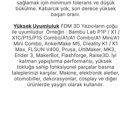
sağlamak için minimum tolerans ve düşük
bükülme. Kabarcık yok, son derece yüksek
başarı oranı.
Yüksek Uyumluluk
FDM 3D Yazıcıların çoğu
ile uyumludur. Örneğin : Bambu Lab P1P / X1 /
X1C/P1S/P1S Combo/A1/A1 Combo/A1 Mini/A1
Mini Combo, AnkerMake M5, Creality K1 / K1
Max, FLSUN V400, Prusa, UltiMaker, MK3,
Ender 3, MakerBot, Flashforge, Raise3D. İyi
katman yapıştırma performansı, yüksek
tokluğa sahip fonksiyonel parçalar basma
taleplerinizi karşılar. Makine, elektronik aletler,
otomobiller, dekorasyonlar, cosplay ve diğer
ürünlerde yaygın olarak kullanılır.