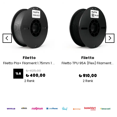
Filetto
Filetto
Filetto Pla+ Filament 1.75mm 1 KG - Renk Geçişi Filament
Filetto TPU 95A (Flex) Filament 1.75 mm - 800 gr
₺ 425,00
%
6
₺ 400,00
₺ 910,00
2 Renk
2 Renk