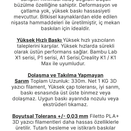
büzülme özelliğine sahiptir. Deformasyon ve
çatlama yok, yüksek baskı hassasiyeti
mevcuttur. Bitkisel kaynaklardan elde edilen
nişasta hammaddeleri ile üretilmiştir, iç mekan
baskıları için idealdir.
Yüksek Hızlı Baskı
Yüksek hızlı yazıcıların
taleplerini karşılar. Yüksek hızlarda sürekli
olarak üstün performans sağlar. Bambu Lab
X1 serisi, P1 serisi, A1 Serisi,Creality K1 / K1
Max ile uyumludur.
Dolaşma ve Takılma Yapmayan
Sarım
Toplam Uzunluk: 330m. Net 1 KG 3D
yazıcı filament, Yüksek çap toleransı, iyi sarım,
baskı esnasında üst üste binmez veya
dolaşmaz. Uygun baskı ayarında nozulu veya
ekstrüderi tıkamaz.
Boyutsal Tolerans +/- 0,03 mm
Filetto PLA+
3D yazıcı filamentleri daha hassas özelliklerle
üretilir. Tutarlı besleme ve istikrarlı baskılar