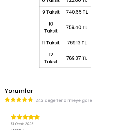
8 Taksit
722.80 TL
9 Taksit
740.65 TL
10
759.40 TL
Taksit
11 Taksit
769.13 TL
12
789.37 TL
Taksit
Yorumlar
243 değerlendirmeye göre
13 Ocak 2026