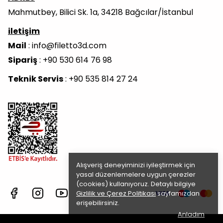
Mahmutbey, Bilici Sk. 1a, 34218 Bağcılar/İstanbul
iletişim
Mail
:
info@filetto3d.com
Sipariş
: +90 530 614 76 98
Teknik Servis
: +90 535 814 27 24
Alışveriş deneyiminizi iyileştirmek için
yasal düzenlemelere uygun çerezler
(cookies) kullanıyoruz. Detaylı bilgiye
Gizlilik ve Çerez Politikası
sayfamızdan
erişebilirsiniz.
Anladım