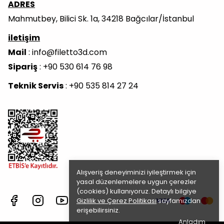
ADRES
Mahmutbey, Bilici Sk. 1a, 34218 Bağcılar/İstanbul
iletişim
Mail
:
info@filetto3d.com
Sipariş
: +90 530 614 76 98
Teknik Servis
: +90 535 814 27 24
Alışveriş deneyiminizi iyileştirmek için
yasal düzenlemelere uygun çerezler
(cookies) kullanıyoruz. Detaylı bilgiye
Gizlilik ve Çerez Politikası
sayfamızdan
erişebilirsiniz.
Anladım