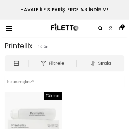
HAVALE İLE SİPARİŞLERDE %3 İNDİRİM!
0
Printellix
1
ürün
Filtrele
Sırala
Tükendi