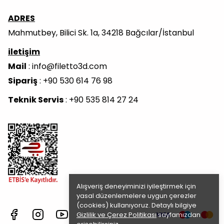
ADRES
Mahmutbey, Bilici Sk. 1a, 34218 Bağcılar/İstanbul
iletişim
Mail
:
info@filetto3d.com
Sipariş
: +90 530 614 76 98
Teknik Servis
: +90 535 814 27 24
Alışveriş deneyiminizi iyileştirmek için
yasal düzenlemelere uygun çerezler
(cookies) kullanıyoruz. Detaylı bilgiye
Gizlilik ve Çerez Politikası
sayfamızdan