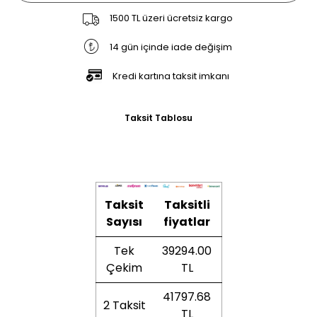
1500 TL üzeri ücretsiz kargo
14 gün içinde iade değişim
Kredi kartına taksit imkanı
Taksit Tablosu
Taksit
Taksitli
Sayısı
fiyatlar
Tek
39294.00
Çekim
TL
41797.68
2 Taksit
TL