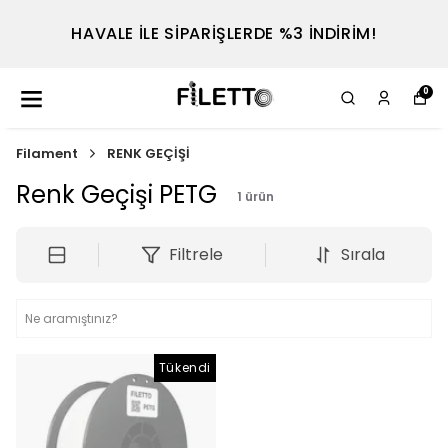
HAVALE İLE SİPARİŞLERDE %3 İNDİRİM!
0
Filament
RENK GEÇİŞİ
Renk Geçişi PETG
1
ürün
Filtrele
Sırala
Tükendi