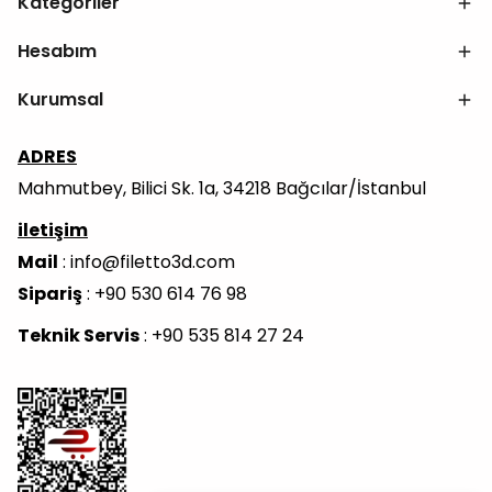
Kategoriler
Hesabım
Kurumsal
ADRES
Mahmutbey, Bilici Sk. 1a, 34218 Bağcılar/İstanbul
iletişim
Mail
:
info@filetto3d.com
Sipariş
: +90 530 614 76 98
Teknik Servis
: +90 535 814 27 24