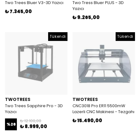
Two Trees Bluer V3-3D Yazıcı
Two Tress Bluer PLUS - 3D
Yazıcı
₺ 7.345,00
₺ 9.265,00
Tükendi
Tükendi
TWOTREES
TWOTREES
Two Trees Sapphire Pro - 3D
CNC3018 Pro ER11 5500mW
Yazıcı
Lazerli CNC Makinesi - Tezgahı
₺ 15.490,00
₺ 12.100,00
%
26
₺ 8.999,00