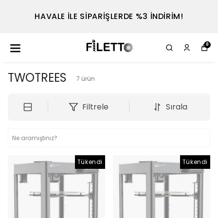
HAVALE İLE SİPARİŞLERDE %3 İNDİRİM!
0
TWOTREES
7
ürün
Filtrele
Sırala
Tükendi
Tükendi