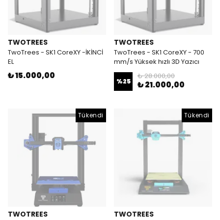
TWOTREES
TWOTREES
TwoTrees - SK1 CoreXY -İKİNCİ
TwoTrees - SK1 CoreXY - 700
EL
mm/s Yüksek hızlı 3D Yazıcı
₺ 15.000,00
₺ 28.000,00
%
25
₺ 21.000,00
Tükendi
Tükendi
TWOTREES
TWOTREES