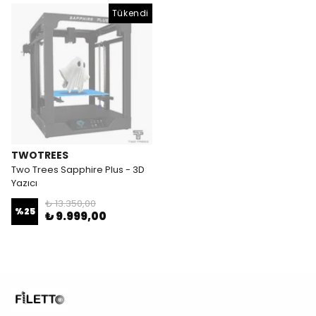
Tükendi
TWOTREES
Two Trees Sapphire Plus - 3D
Yazıcı
₺ 13.350,00
%
25
₺ 9.999,00