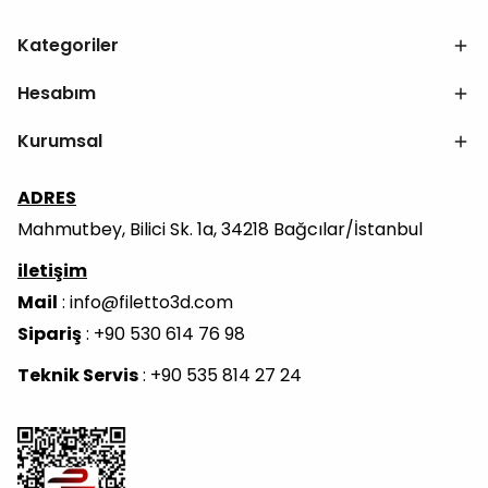
Kategoriler
Hesabım
Kurumsal
ADRES
Mahmutbey, Bilici Sk. 1a, 34218 Bağcılar/İstanbul
iletişim
Mail
:
info@filetto3d.com
Sipariş
: +90 530 614 76 98
Teknik Servis
: +90 535 814 27 24