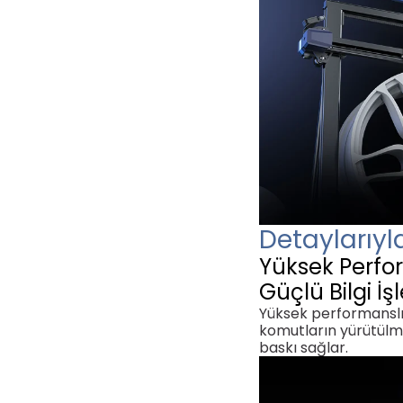
Detaylarıy
Yüksek Perfo
Güçlü Bilgi İ
Yüksek performanslı 
komutların yürütülme
baskı sağlar.