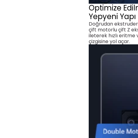
Optimize Edi
Yepyeni Yapı
Doğrudan ekstruder 
çift motorlu çift Z e
ileterek hızlı eritm
çizgisine yol açar.