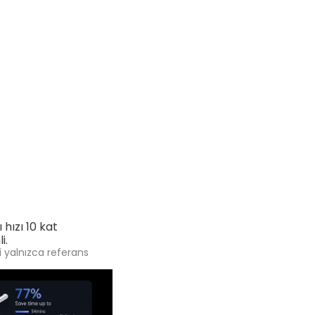
hızı 10 kat
i.
ri yalnızca referans