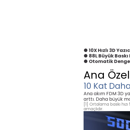
● 10X Hızlı 3D Yaz
● 88L Büyük Bask
● Otomatik Dengele
Ana Özell
10 Kat
Daha 
Ana akım FDM 3D yazı
arttı.
Daha büyük mod
[1] Ortalama baskı hızı 
amaçlıdır.