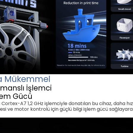
la Mükemmel
rmanslı İşlemci
şlem Gücü
Cortex-A7 1,2 GHz işlemciyle donatılan bu cihaz, daha hız
si ve motor kontrolü için güçlü bilgi işlem gücü sağlayarak