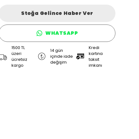
Stoğa Gelince Haber Ver
WHATSAPP
1500 TL
Kredi
14 gün
üzeri
kartına
içinde iade
ücretsiz
taksit
değişim
kargo
imkanı