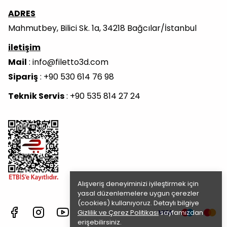
ADRES
Mahmutbey, Bilici Sk. 1a, 34218 Bağcılar/İstanbul
iletişim
Mail
:
info@filetto3d.com
Sipariş
: +90 530 614 76 98
Teknik Servis
: +90 535 814 27 24
Alışveriş deneyiminizi iyileştirmek için
yasal düzenlemelere uygun çerezler
(cookies) kullanıyoruz. Detaylı bilgiye
Gizlilik ve Çerez Politikası
sayfamızdan
erişebilirsiniz.