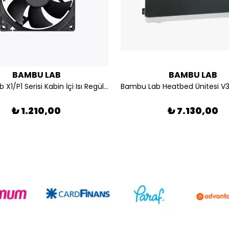
BAMBU LAB
BAMBU LAB
Bambu Lab X1/P1 Serisi Kabin İçi Isı Regülasyon Fanı FAF004-N
₺ 1.210,00
₺ 7.130,00