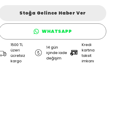
Stoğa Gelince Haber Ver
WHATSAPP
1500 TL
Kredi
14 gün
üzeri
kartına
içinde iade
ücretsiz
taksit
değişim
kargo
imkanı