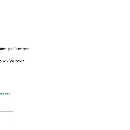
tılmıştır. Tampon
Wiki'ye bakın .