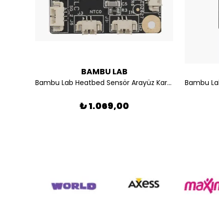
BAMBU LAB
Bambu Lab P1S Rear Metal Panel | Bambu Lab P1S Arka Metal Paneli FAS003
Bambu Lab Heatbed Sensör Arayüz Kartı - X1 Serisi ve P1 Serisi FAC009
₺ 1.069,00