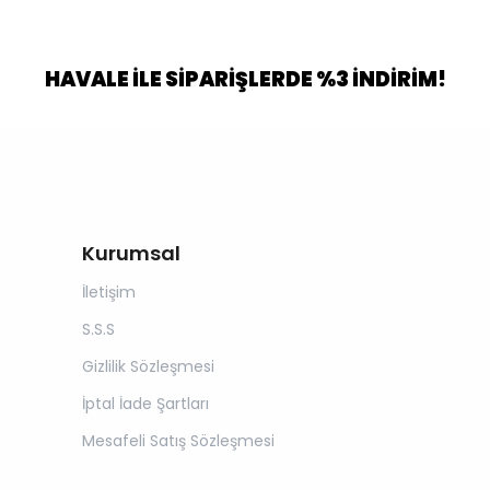
HAVALE İLE SİPARİŞLERDE %3 İNDİRİM!
Kurumsal
İletişim
S.S.S
Gizlilik Sözleşmesi
İptal İade Şartları
Mesafeli Satış Sözleşmesi