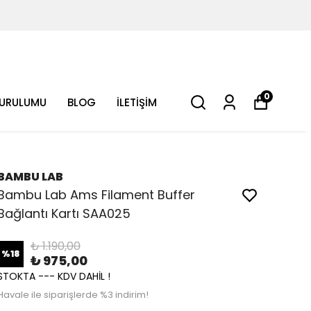
0
KURULUMU
BLOG
İLETİŞİM
BAMBU LAB
Bambu Lab Ams Filament Buffer
Bağlantı Kartı SAA025
₺ 1.190,00
%
18
₺ 975,00
STOKTA --- KDV DAHİL !
Havale ile siparişlerde %3 indirim!