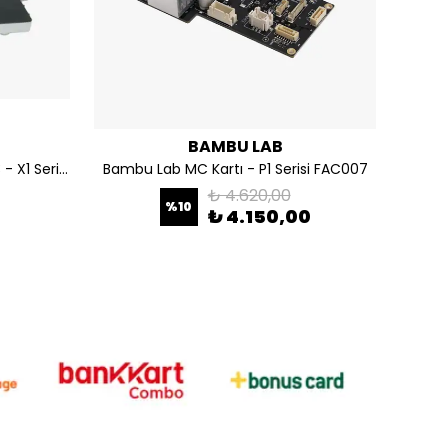
BAMBU LAB
Bambu Lab Heatbed Ünitesi V3 - X1 Serisi ile uyumlu FAC058
Bambu Lab MC Kartı - P1 Serisi FAC007
₺ 4.620,00
%
10
₺ 4.150,00