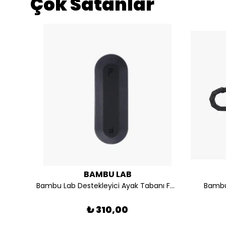
Çok Satanlar
BAMBU LAB
4V 108W
Bambu Lab Destekleyici Ayak Tabanı FAZ014-N
Bambu
₺ 310,00