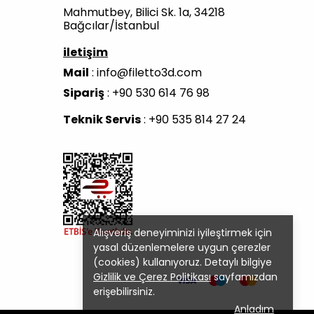
Mahmutbey, Bilici Sk. 1a, 34218
Bağcılar/İstanbul
iletişim
Mail
:
info@filetto3d.com
Sipariş
: +90 530 614 76 98
Teknik Servis
: +90 535 814 27 24
Alışveriş deneyiminizi iyileştirmek için
yasal düzenlemelere uygun çerezler
(cookies) kullanıyoruz. Detaylı bilgiye
Gizlilik ve Çerez Politikası
sayfamızdan
erişebilirsiniz.
Anladım