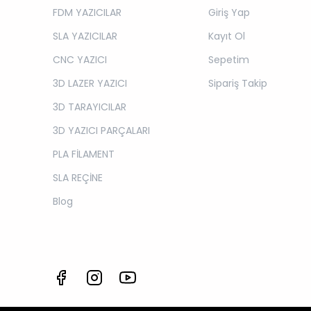
FDM YAZICILAR
Giriş Yap
SLA YAZICILAR
Kayıt Ol
CNC YAZICI
Sepetim
3D LAZER YAZICI
Sipariş Takip
3D TARAYICILAR
3D YAZICI PARÇALARI
PLA FİLAMENT
SLA REÇİNE
Blog