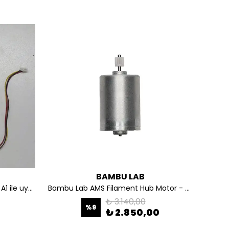
BAMBU LAB
Bambu Lab Yazıcı Kablo Paketi A1 ile uyumlu CAB025
Bambu Lab AMS Filament Hub Motor - SPP038
₺ 3.140,00
%
9
₺ 2.850,00