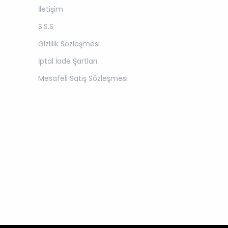
İletişim
S.S.S
Gizlilik Sözleşmesi
İptal İade Şartları
Mesafeli Satış Sözleşmesi