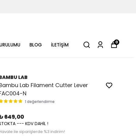
0
KURULUMU
BLOG
İLETİŞİM
BAMBU LAB
Bambu Lab Filament Cutter Lever
FAC004-N
1 değerlendirme
₺ 649,00
STOKTA --- KDV DAHİL !
Havale ile siparişlerde %3 indirim!