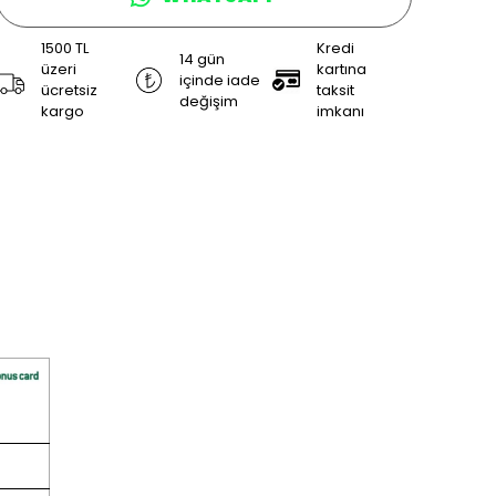
1500 TL
Kredi
14 gün
üzeri
kartına
içinde iade
ücretsiz
taksit
değişim
kargo
imkanı