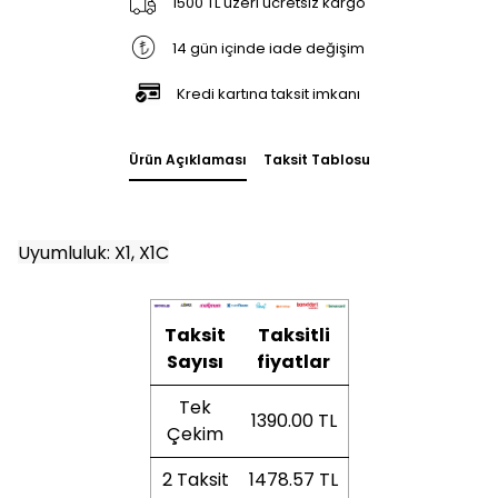
1500 TL üzeri ücretsiz kargo
14 gün içinde iade değişim
Kredi kartına taksit imkanı
Ürün Açıklaması
Taksit Tablosu
Uyumluluk: X1, X1C
Taksit
Taksitli
Sayısı
fiyatlar
Tek
1390.00 TL
Çekim
2 Taksit
1478.57 TL