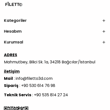
Kategoriler
Hesabım
Kurumsal
ADRES
Mahmutbey, Bilici Sk. 1a, 34218 Bağcılar/İstanbul
iletişim
Mail
:
info@filetto3d.com
Sipariş
: +90 530 614 76 98
Teknik Servis
: +90 535 814 27 24