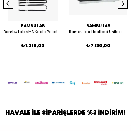
BAMBU LAB
BAMBU LAB
Bambu Lab AMS Kablo Paketi X1-P1 Serisi Uyumlu(5-in-1)-SAA003
Bambu Lab Heatbed Ünitesi V3 - X1 Serisi ile uyumlu FAC058
₺ 1.210,00
₺ 7.130,00
HAVALE İLE SİPARİŞLERDE %3 İNDİRİM!