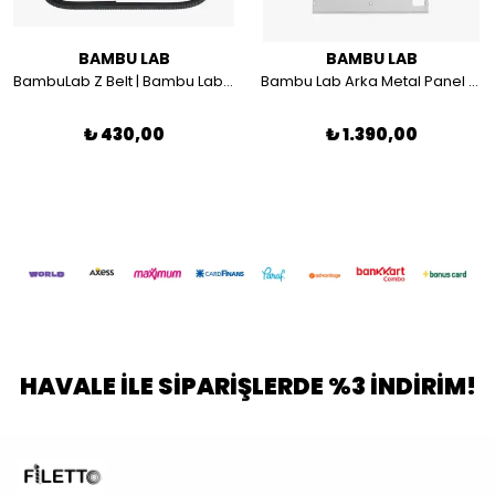
BAMBU LAB
BAMBU LAB
BambuLab Z Belt | Bambu Lab Z Kayışı - FAB002
Bambu Lab Arka Metal Panel FAS011
₺ 430,00
₺ 1.390,00
HAVALE İLE SİPARİŞLERDE %3 İNDİRİM!