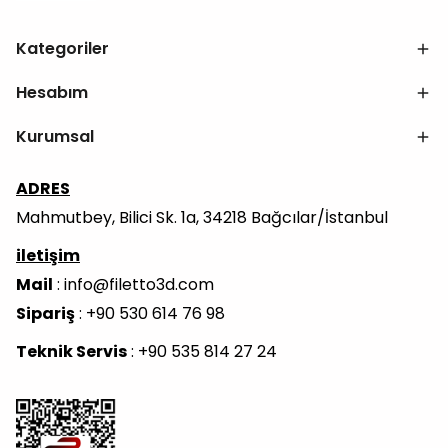
Kategoriler
Hesabım
Kurumsal
ADRES
Mahmutbey, Bilici Sk. 1a, 34218 Bağcılar/İstanbul
iletişim
Mail
:
info@filetto3d.com
Sipariş
: +90 530 614 76 98
Teknik Servis
: +90 535 814 27 24