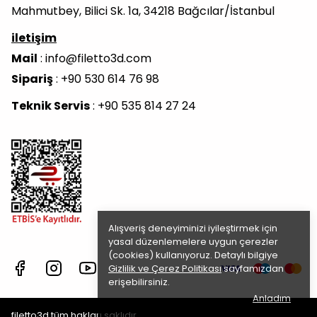
Mahmutbey, Bilici Sk. 1a, 34218 Bağcılar/İstanbul
iletişim
Mail
:
info@filetto3d.com
Sipariş
: +90 530 614 76 98
Teknik Servis
: +90 535 814 27 24
Alışveriş deneyiminizi iyileştirmek için
yasal düzenlemelere uygun çerezler
(cookies) kullanıyoruz. Detaylı bilgiye
Gizlilik ve Çerez Politikası
sayfamızdan
erişebilirsiniz.
Anladım
filetto3d tüm hakları saklıdır.