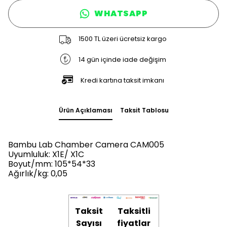
WHATSAPP
1500 TL üzeri ücretsiz kargo
14 gün içinde iade değişim
Kredi kartına taksit imkanı
Ürün Açıklaması
Taksit Tablosu
Bambu Lab Chamber Camera CAM005
Uyumluluk: X1E/
X1C
Boyut/mm: 105*54*33
Ağırlık/kg: 0,05
Taksit
Taksitli
Sayısı
fiyatlar