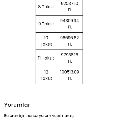
92037.10
8 Taksit
TL
94309.34
9 Taksit
TL
10
96696.62
Taksit
TL
97936.16
11 Taksit
TL
12
100513.09
Taksit
TL
Yorumlar
Bu ürün için henüz yorum yapılmamış.