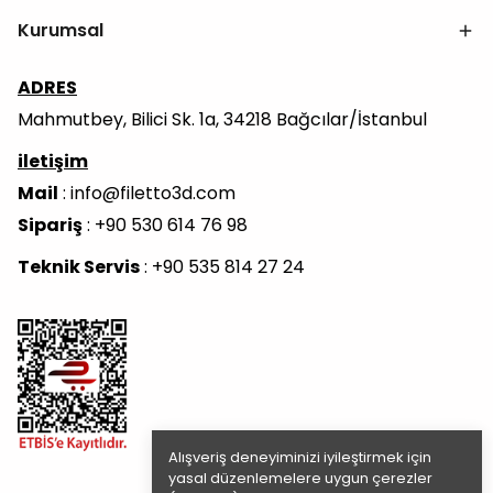
Kurumsal
ADRES
Mahmutbey, Bilici Sk. 1a, 34218 Bağcılar/İstanbul
iletişim
Mail
:
info@filetto3d.com
Sipariş
: +90 530 614 76 98
Teknik Servis
: +90 535 814 27 24
Alışveriş deneyiminizi iyileştirmek için
yasal düzenlemelere uygun çerezler