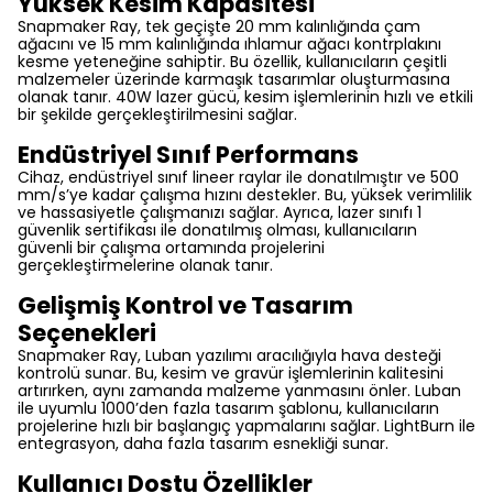
Yüksek Kesim Kapasitesi
Snapmaker Ray, tek geçişte 20 mm kalınlığında çam
ağacını ve 15 mm kalınlığında ıhlamur ağacı kontrplakını
kesme yeteneğine sahiptir. Bu özellik, kullanıcıların çeşitli
malzemeler üzerinde karmaşık tasarımlar oluşturmasına
olanak tanır. 40W lazer gücü, kesim işlemlerinin hızlı ve etkili
bir şekilde gerçekleştirilmesini sağlar.
Endüstriyel Sınıf Performans
Cihaz, endüstriyel sınıf lineer raylar ile donatılmıştır ve 500
mm/s’ye kadar çalışma hızını destekler. Bu, yüksek verimlilik
ve hassasiyetle çalışmanızı sağlar. Ayrıca, lazer sınıfı 1
güvenlik sertifikası ile donatılmış olması, kullanıcıların
güvenli bir çalışma ortamında projelerini
gerçekleştirmelerine olanak tanır.
Gelişmiş Kontrol ve Tasarım
Seçenekleri
Snapmaker Ray, Luban yazılımı aracılığıyla hava desteği
kontrolü sunar. Bu, kesim ve gravür işlemlerinin kalitesini
artırırken, aynı zamanda malzeme yanmasını önler. Luban
ile uyumlu 1000’den fazla tasarım şablonu, kullanıcıların
projelerine hızlı bir başlangıç yapmalarını sağlar. LightBurn ile
entegrasyon, daha fazla tasarım esnekliği sunar.
Kullanıcı Dostu Özellikler