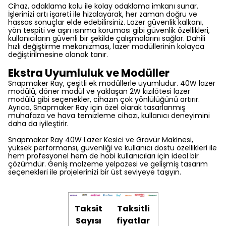
Cihaz, odaklama kolu ile kolay odaklama imkanı sunar.
İşlerinizi artı işareti ile hizalayarak, her zaman doğru ve
hassas sonuçlar elde edebilirsiniz. Lazer güvenlik kalkanı,
yön tespiti ve aşırı ısınma koruması gibi güvenlik özellikleri,
kullanıcıların güvenli bir şekilde çalışmalarını sağlar. Dahili
hızlı değiştirme mekanizması, lazer modüllerinin kolayca
değiştirilmesine olanak tanır.
Ekstra Uyumluluk ve Modüller
Snapmaker Ray, çeşitli ek modüllerle uyumludur. 40W lazer
modülü, döner modül ve yaklaşan 2W kızılötesi lazer
modülü gibi seçenekler, cihazın çok yönlülüğünü artırır.
Ayrıca, Snapmaker Ray için özel olarak tasarlanmış
muhafaza ve hava temizleme cihazı, kullanıcı deneyimini
daha da iyileştirir.
Snapmaker Ray 40W Lazer Kesici ve Gravür Makinesi,
yüksek performansı, güvenliği ve kullanıcı dostu özellikleri ile
hem profesyonel hem de hobi kullanıcıları için ideal bir
çözümdür. Geniş malzeme yelpazesi ve gelişmiş tasarım
seçenekleri ile projelerinizi bir üst seviyeye taşıyın.
Taksit
Taksitli
Sayısı
fiyatlar