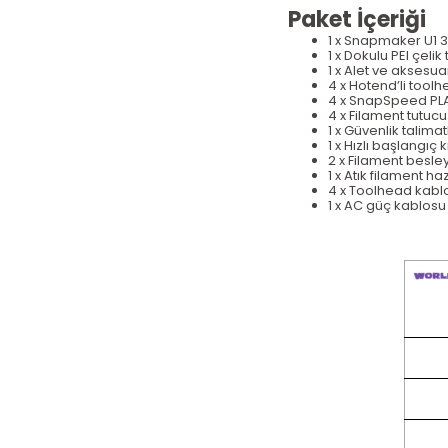
Paket İçeriği
1 x
Snapmaker
U1 
1 x
Dokulu PEI
çelik
1 x Alet ve aksesua
4 x Hotend’li tool
4 x SnapSpeed PLA
4 x Filament tutuc
1 x Güvenlik talimat
1 x H
ızlı başlangı
ç k
2 x Filament besle
1 x At
ık filament ha
4 x Toolhead kabl
1 x AC güç kablos