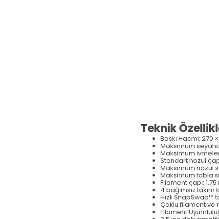
Teknik Özellikl
Baskı Hacmi:
270
×
Maksimum seyahat
Maksimum ivmele
Standart nozul ça
Maksimum nozul sı
Maksimum tabla sıc
Filament çap
ı: 1.7
4 bağımsız takım k
Hızlı SnapSwap
™ t
Çoklu filament ve 
Filament Uyumlulu