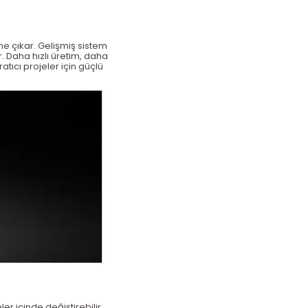
ne çıkar. Gelişmiş sistem
r. Daha hızlı üretim, daha
ıcı projeler için güçlü
ler i
çinde de
ğiştirebilir.