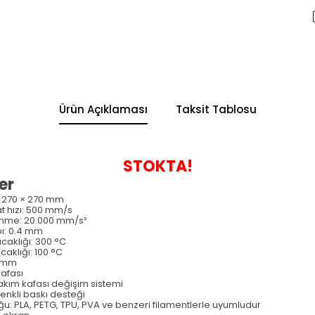
Ürün Açıklaması
Taksit Tablosu
STOKTA!
er
 270 × 270 mm
 hızı: 500 mm/s
nme: 20.000 mm/s
²
p
ı: 0.4 mm
caklığı: 300
°C
aklığı: 100
°C
5 mm
afası
ak
ım kafası değişim sistemi
renkli bask
ı desteği
ğu:
PLA, PETG, TPU, PVA ve benzeri filamentlerle uyumludur