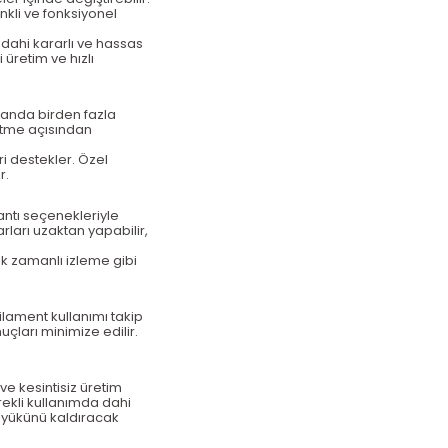
nkli ve fonksiyonel
 dahi kararlı ve hassas
ri
üretim ve h
ızlı
ı anda birden fazla
etme aç
ısından
ri destekler.
Özel
r.
antı se
çenekleriyle
arlar
ı uzaktan yapabilir,
k zamanl
ı izleme gibi
 filament kullanımı takip
nu
çlar
ı minimize edilir.
 ve kesintisiz üretim
rekli kullan
ımda dahi
 y
ükünü kald
ıracak