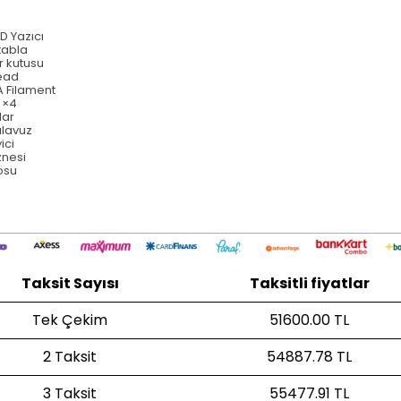
3D Yaz
ıcı
 tabla
r kutusu
head
 Filament
u ×4
lar
ılavuz
yici
znesi
osu
u
Taksit Sayısı
Taksitli fiyatlar
Tek Çekim
51600.00 TL
2 Taksit
54887.78 TL
3 Taksit
55477.91 TL