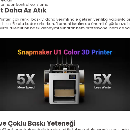
 ekran
erinden kontrol ve izleme
at Daha Az Atık
nter, çok renkli baskıyı daha verimli hale getiren yenilikçi yapısıyla ö
hızını 5 kata kadar artırırken, filament israfını da önemli ölçüde azaltı
ürdürülebilir bir baskı deneyimi sunarak hem profesyonel hem de yarat
ve Çoklu Bask
ı Yeteneği
ap
™ h
ızlı ara
ç kafas
ı değişim sistemi ile takım kafalarını yalnızca saniye