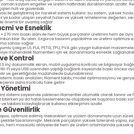
e zaman kaybını engeller ve
üretim hatt
ındaki duraklamaları azaltır. Re
çi
şleri hızlı ve g
üvenlidir.
ı ile geliştirilmiş bir hareket sistemi kullanır; bu sistem, y
üksek h
ızda
’ye kadar ulaşan seyahat hızları ve y
üksek ivmelenme de
ğerleri, se
de önemli bir avantaj sa
ğlar.
acmi ve Esneklik
0 × 270 mm bask
ı alanı ile hem b
üyük parçalar
ın
üretimini hem de ayn
mkün k
ılar. Bu alan,
özgürce tasar
ım yapabilme ve
üretimi optimize 
şma sahası sağlar.
uyumlu çal
ışan U1; PLA, PETG, TPU, PVA gibi yaygın kullanılan malzemele
viye mühendislik filamentleri için ek donan
ımlarla esneklik sağlanabili
 ve Kontrol
.5 in
ç dokunmatik ekran, mobil uygulama kontrolü ve bilgisayar ba
ğl
. Wi-Fi veya USB
üzerinden yapt
ığı bağlantı sayesinde baskı
öncesi ay
ilir ve gerekti
ğinde m
üdahalede bulunabilirsiniz.
istemi; baskı analizleri, filament takibi, model optimizasyonu ve ger
çe
eçlerini daha kontrollü hale getirir.
 Y
önetimi
ament sistemi sayesinde y
üklenen filamentler otomatik olarak tan
ınır ve
nt biterken ya da hatalı beslemelerde oluşabilecek başarısız baskı so
ve takibini kolayla
ştırarak kullanıcı etkileşimini azaltır.
e G
üvenilirlik
apısı, optimize edilmiş mekanikleri ve yazılım donanımıyla uzun s
üreli
 şekilde tasarlanmıştır. Mekanik par
çalar
ın y
üksek toleransl
ı yapısı, s
ü
azıcı, hem masa
üstü atölyelerde hem de üretim ortamlar
ında y
üksek i
ş