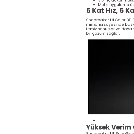
3.5 in
ç dokunmatik
Mobil uygulama üz
5 Kat Hız, 5 K
Snapmaker U1 Color 3D Pri
mimarisi sayesinde baskı 
temiz sonuçlar ve daha s
bir çözüm sağlar.
Y
üksek Verim 
Snapmaker U1, SnapSw