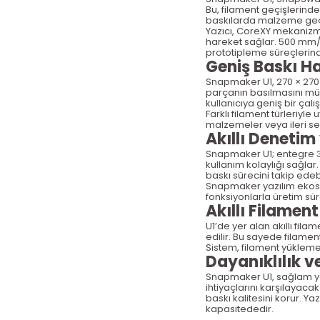
Bu, filament ge
çi
şlerind
baskılarda malzeme ge
Yaz
ıcı, CoreXY mekanizmas
hareket sağlar. 500 mm/s
prototipleme s
üreçlerin
Geniş Baskı H
Snapmaker U1, 270
× 27
par
çan
ın basılmasını m
ü
kullanıcıya geniş bir
çal
ı
Farklı filament t
ürleriyle 
malzemeler veya ileri se
Akıllı Denetim
Snapmaker U1; entegre 3
kullan
ım kolaylığı sağlar
baskı s
ürecini takip edeb
Snapmaker yaz
ılım ekos
fonksiyonlarla
üretim sür
Ak
ıllı Filament
U1’de yer alan ak
ıllı fil
edilir. Bu sayede filame
Sistem, filament y
ükleme 
Dayanıklılık v
Snapmaker U1, sa
ğlam y
ihtiyaçlar
ını karşılayacak
baskı kalitesini korur. Y
kapasitededir.