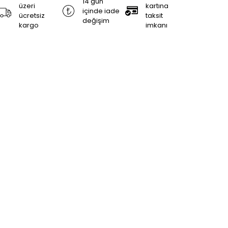
14 gün
üzeri
kartına
içinde iade
ücretsiz
taksit
değişim
kargo
imkanı