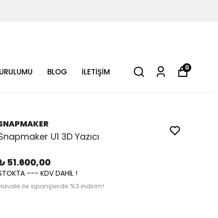
0
KURULUMU
BLOG
İLETİŞİM
SNAPMAKER
Snapmaker U1 3D Yazıcı
₺ 51.600,00
STOKTA --- KDV DAHİL !
Havale ile siparişlerde %3 indirim!