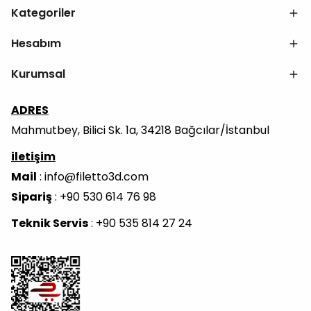
Kategoriler
Hesabım
Kurumsal
ADRES
Mahmutbey, Bilici Sk. 1a, 34218 Bağcılar/İstanbul
iletişim
Mail
:
info@filetto3d.com
Sipariş
: +90 530 614 76 98
Teknik Servis
: +90 535 814 27 24