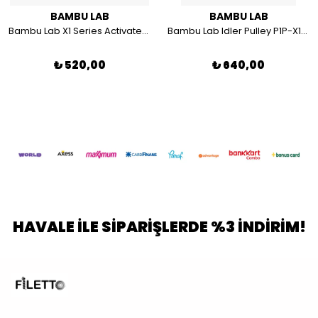
BAMBU LAB
BAMBU LAB
Bambu Lab X1 Series Activated Carbon Air Filter AFL001
Bambu Lab Idler Pulley P1P-X1-X1C-P1S FAC049
₺ 520,00
₺ 640,00
HAVALE İLE SİPARİŞLERDE %3 İNDİRİM!