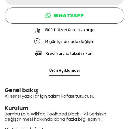
WHATSAPP
1500 TL üzeri ücretsiz kargo
14 gün içinde iade değişim
Kredi kartına taksit imkanı
Ürün Açıklaması
Genel bakış
A1 serisi yazıcılar için takım kafası tutucusu.
Kurulum
Bambu La
b
Wiki'de
Toolhead Block - A1 Serisinin
değiştirilmesi hakkında daha fazla bilgi edinin
.