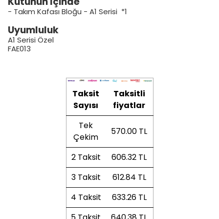
Kutunun İçinde
- Takım Kafası Bloğu - A1 Serisi
*1
Uyumluluk
A1 Serisi Özel
FAE013
Taksit
Taksitli
Sayısı
fiyatlar
Tek
570.00 TL
Çekim
2 Taksit
606.32 TL
3 Taksit
612.84 TL
4 Taksit
633.26 TL
5 Taksit
640.38 TL