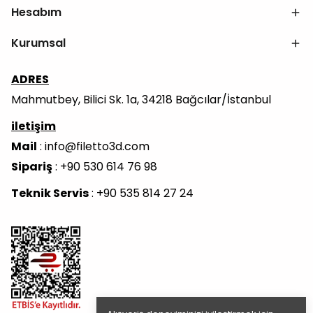
Hesabım
Kurumsal
ADRES
Mahmutbey, Bilici Sk. 1a, 34218 Bağcılar/İstanbul
iletişim
Mail
:
info@filetto3d.com
Sipariş
: +90 530 614 76 98
Teknik Servis
: +90 535 814 27 24