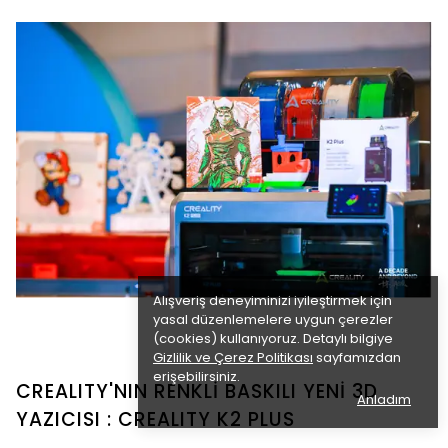
Alışveriş deneyiminizi iyileştirmek için
yasal düzenlemelere uygun çerezler
(cookies) kullanıyoruz. Detaylı bilgiye
Gizlilik ve Çerez Politikası
sayfamızdan
erişebilirsiniz.
CREALITY'NIN RENKLİ BASKILI YENİ 3D
Anladım
YAZICISI : CREALITY K2 PLUS